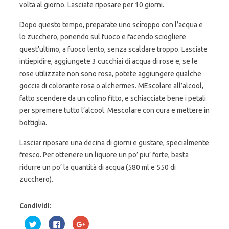
volta al giorno. Lasciate riposare per 10 giorni.
Dopo questo tempo, preparate uno sciroppo con l’acqua e
lo zucchero, ponendo sul fuoco e facendo sciogliere
quest’ultimo, a fuoco lento, senza scaldare troppo. Lasciate
intiepidire, aggiungete 3 cucchiai di acqua di rose e, se le
rose utilizzate non sono rosa, potete aggiungere qualche
goccia di colorante rosa o alchermes. MEscolare all’alcool,
fatto scendere da un colino fitto, e schiacciate bene i petali
per spremere tutto l’alcool. Mescolare con cura e mettere in
bottiglia.
Lasciar riposare una decina di giorni e gustare, specialmente
fresco. Per ottenere un liquore un po’ piu’ forte, basta
ridurre un po’ la quantità di acqua (580 ml e 550 di
zucchero).
Condividi:
F
F
F
a
a
a