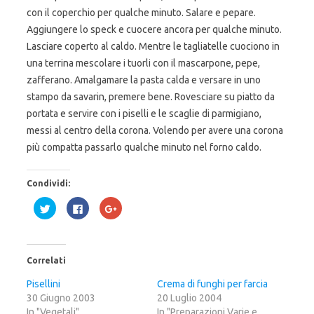
con il coperchio per qualche minuto. Salare e pepare.
Aggiungere lo speck e cuocere ancora per qualche minuto.
Lasciare coperto al caldo. Mentre le tagliatelle cuociono in
una terrina mescolare i tuorli con il mascarpone, pepe,
zafferano. Amalgamare la pasta calda e versare in uno
stampo da savarin, premere bene. Rovesciare su piatto da
portata e servire con i piselli e le scaglie di parmigiano,
messi al centro della corona. Volendo per avere una corona
più compatta passarlo qualche minuto nel forno caldo.
Condividi:
F
F
F
a
a
a
i
i
i
c
c
c
l
l
l
i
i
i
c
c
c
Correlati
q
p
q
u
e
u
i
r
i
Pisellini
Crema di funghi per farcia
p
c
p
30 Giugno 2003
e
o
e
20 Luglio 2004
r
n
r
In "Vegetali"
In "Preparazioni Varie e