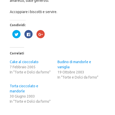
amaretto, siate generosi.
Accoppiare i biscotti e servire.
Condividi:
F
F
F
a
a
a
i
i
i
c
c
c
l
l
l
i
i
i
c
c
c
Correlati
q
p
q
u
e
u
i
r
i
Cake al cioccolato
Budino di mandorle e
p
c
p
7 Febbraio 2005
e
o
e
vaniglia
r
n
r
In "Torte e Dolci da forno"
19 Ottobre 2003
c
d
c
o
i
o
In "Torte e Dolci da forno"
n
v
n
d
i
d
i
d
i
Torta cioccolato e
v
e
v
mandorle
i
r
i
d
e
d
30 Giugno 2003
e
s
e
r
u
r
In "Torte e Dolci da forno"
e
F
e
s
a
s
u
c
u
T
e
G