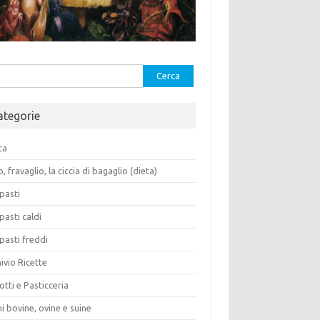
rca
ategorie
ca
o, fravaglio, la ciccia di bagaglio (dieta)
pasti
pasti caldi
pasti freddi
ivio Ricette
otti e Pasticceria
i bovine, ovine e suine