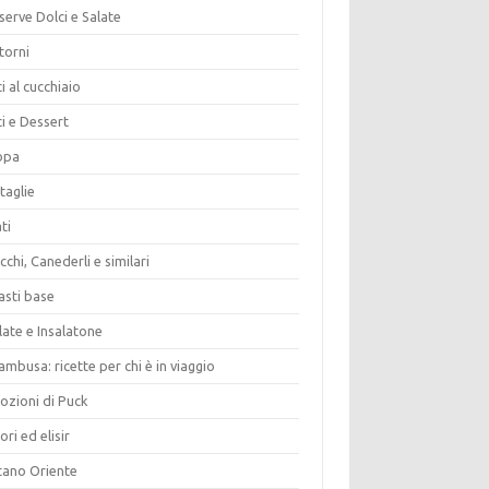
erve Dolci e Salate
torni
i al cucchiaio
i e Dessert
opa
taglie
ti
chi, Canederli e similari
asti base
late e Insalatone
ambusa: ricette per chi è in viaggio
ozioni di Puck
ori ed elisir
tano Oriente