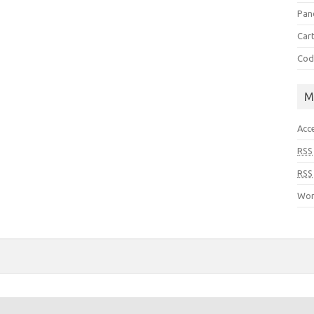
Pan
Cart
Cod
M
Acc
RSS
RSS
Wor