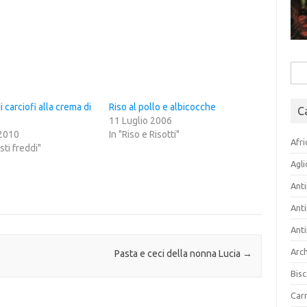
Rice
per:
i carciofi alla crema di
Riso al pollo e albicocche
C
.
11 Luglio 2006
2010
In "Riso e Risotti"
Afri
sti freddi"
Agli
Anti
Anti
Anti
Arch
Pasta e ceci della nonna Lucia
→
Bisc
Carn