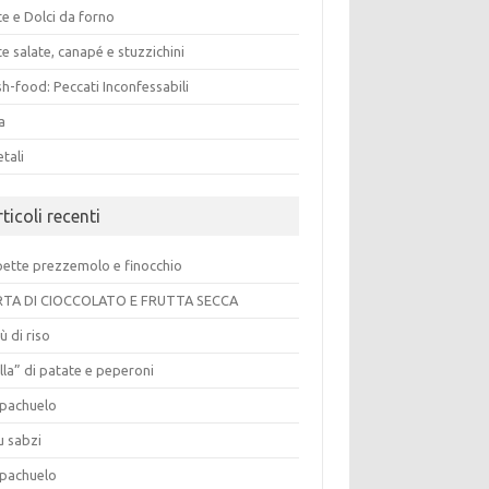
e e Dolci da forno
e salate, canapé e stuzzichini
h-food: Peccati Inconfessabili
a
tali
ticoli recenti
pette prezzemolo e finocchio
TA DI CIOCCOLATO E FRUTTA SECCA
ù di riso
lla” di patate e peperoni
pachuelo
u sabzi
pachuelo