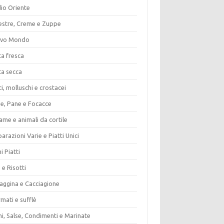
io Oriente
estre, Creme e Zuppe
vo Mondo
ta fresca
ta secca
i, molluschi e crostacei
ze, Pane e Focacce
ame e animali da cortile
arazioni Varie e Piatti Unici
i Piatti
 e Risotti
vaggina e Cacciagione
mati e sufflè
i, Salse, Condimenti e Marinate