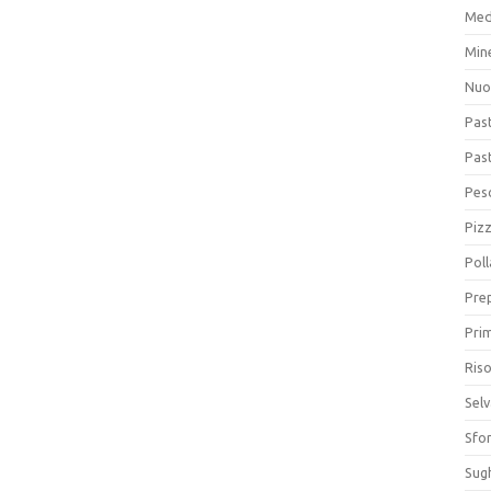
Med
Min
Nuo
Pas
Pas
Pesc
Piz
Poll
Prep
Prim
Riso
Sel
Sfor
Sugh