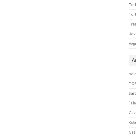
Tort
Tort
Tras
Uov
Vege
Ar
pol
TOR
Sart
“Tie
Gaz
Kuk
Gaz