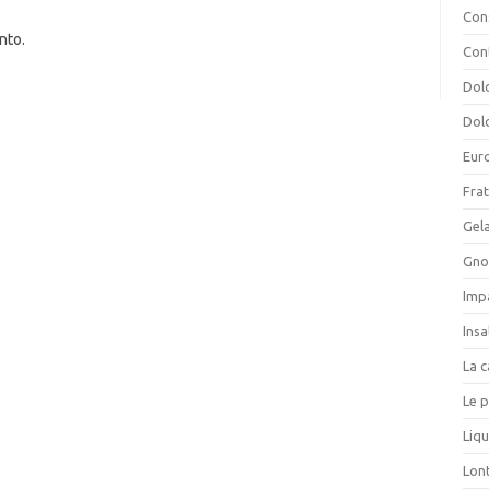
Cons
nto.
Con
Dolc
Dolc
Eur
Frat
Gela
Gnoc
Imp
Insa
La c
Le p
Liqu
Lon