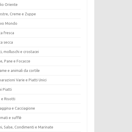
io Oriente
estre, Creme e Zuppe
vo Mondo
ta fresca
ta secca
i, molluschi e crostacei
ze, Pane e Focacce
ame e animali da cortile
arazioni Varie e Piatti Unici
i Piatti
 e Risotti
vaggina e Cacciagione
mati e sufflè
i, Salse, Condimenti e Marinate