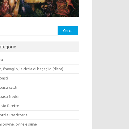
rca
ategorie
ca
o, fravaglio, la ciccia di bagaglio (dieta)
pasti
pasti caldi
pasti freddi
ivio Ricette
otti e Pasticceria
i bovine, ovine e suine