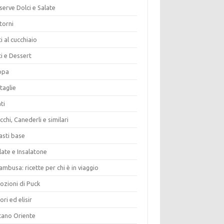
erve Dolci e Salate
torni
i al cucchiaio
i e Dessert
opa
taglie
ti
chi, Canederli e similari
asti base
late e Insalatone
ambusa: ricette per chi è in viaggio
ozioni di Puck
ori ed elisir
tano Oriente