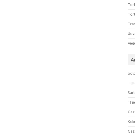
Tort
Tort
Tras
Uov
Vege
Ar
pol
TOR
Sart
“Tie
Gaz
Kuk
Gaz