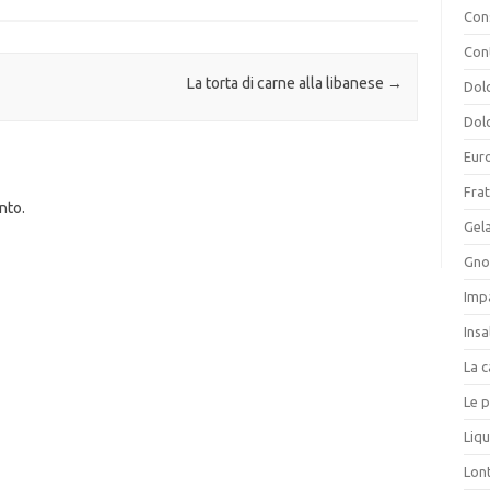
Cons
Con
La torta di carne alla libanese
→
Dolc
Dolc
Eur
Frat
nto.
Gela
Gnoc
Imp
Insa
La c
Le p
Liqu
Lon