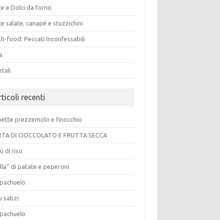
e e Dolci da forno
e salate, canapé e stuzzichini
h-food: Peccati Inconfessabili
a
tali
ticoli recenti
pette prezzemolo e finocchio
TA DI CIOCCOLATO E FRUTTA SECCA
ù di riso
lla” di patate e peperoni
pachuelo
u sabzi
pachuelo