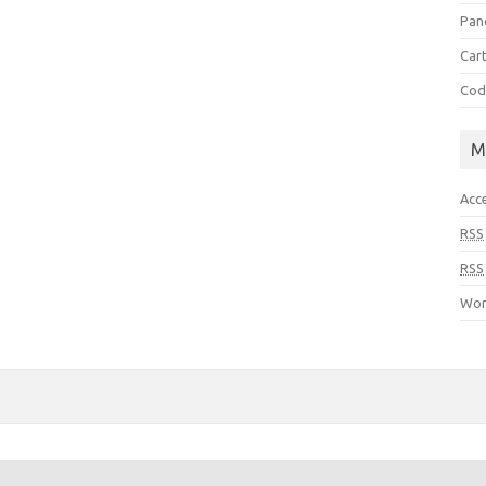
Pan
Cart
Cod
M
Acc
RSS
RSS
Wor