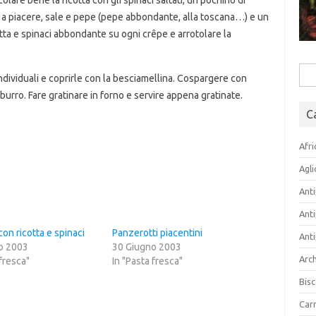
olare bene la ricotta con gli spinaci saltati, un pochino di
o a piacere, sale e pepe (pepe abbondante, alla toscana…) e un
otta e spinaci abbondante su ogni crêpe e arrotolare la
Rice
individuali e coprirle con la besciamellina. Cospargere con
per:
 burro. Fare gratinare in forno e servire appena gratinate.
C
Afri
Agli
Anti
Anti
on ricotta e spinaci
Panzerotti piacentini
Anti
o 2003
30 Giugno 2003
Arch
 fresca"
In "Pasta fresca"
Bisc
Carn