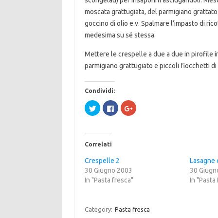
scongelati) per insaporirli asciugandoli. Mesc
moscata grattugiata, del parmigiano grattat
goccino di olio e.v. Spalmare l’impasto di ric
medesima su sé stessa.
Mettere le crespelle a due a due in pirofile 
parmigiano grattugiato e piccoli fiocchetti di
Condividi:
F
F
F
a
a
a
i
i
i
c
c
c
l
l
l
i
i
i
c
c
c
Correlati
q
p
q
u
e
u
i
r
i
Crespelle 2
Lasagne c
p
c
p
30 Giugno 2003
e
o
e
30 Giugn
r
n
r
In "Pasta fresca"
In "Pasta
c
d
c
o
i
o
n
v
n
d
i
d
i
d
i
Category:
Pasta fresca
v
e
v
i
r
i