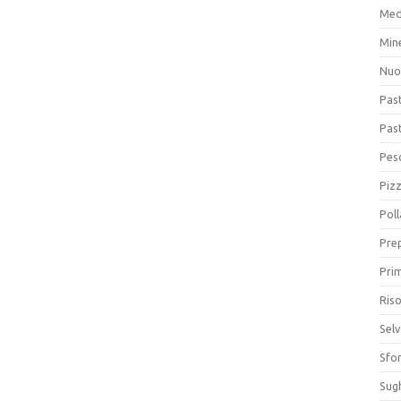
Med
Min
Nuo
Pas
Pas
Pesc
Piz
Poll
Prep
Prim
Riso
Sel
Sfor
Sugh