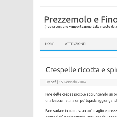
Prezzemolo e Fin
(nuova versione – importazione dalle ricette del s
Skip to content
HOME
ATTENZIONE!
Crespelle ricotta e spi
By
pef
|
15 Gennaio 2004
Fare delle crêpes piccole aggiungendo un po’
una besciamellina un po’ liquida aggiungendo
Fare sudare in olio e.v. un po’ di aglio e prez