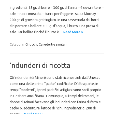
Ingredienti: 15 gr. di burro – 300 gr. di farina – 6 uova intere –
sale – noce moscata – burro per friggere- salsa Mornay –
200 gr. di groviera grattugiato. In una casseruola dai bordi
alti portare a bollore 300 g. d’acqua, il burro, una presa di
sale. Far bollire finché il burro è…
Read More »
Category:
Gnocchi, Canederli e similari
‘ndunderi di ricotta
Gli ‘ndunderi (di Minori) sono stati riconosciuti dall’Unesco
come una delle prime “paste” codificate. D’altra parte, in
tempi “moderni”, i primi pastifici artigiani sono sorti proprio
in Costiera amalfitana. Comunque, ai tempi dei romani, le
donne di Minori facevano gli ‘ndunderi con farina di farro e
caglio o, addirittura, lattice di fichi. Ingredienti: g. 200 di