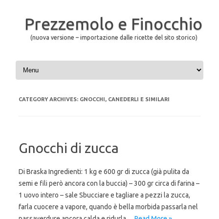
Prezzemolo e Finocchio
(nuova versione – importazione dalle ricette del sito storico)
Skip to content
CATEGORY ARCHIVES:
GNOCCHI, CANEDERLI E SIMILARI
Gnocchi di zucca
Di Braska Ingredienti: 1 kg e 600 gr di zucca (già pulita da
semi e fili però ancora con la buccia) – 300 gr circa di farina –
1 uovo intero – sale Sbucciare e tagliare a pezzi la zucca,
farla cuocere a vapore, quando è bella morbida passarla nel
passaverdure ancora calda e ridurla…
Read More »