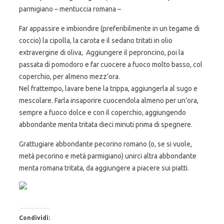
parmigiano – mentuccia romana –
Far appassire e imbiondire (preferibilmente in un tegame di
coccio) la cipolla, la carota e il sedano tritati in olio
extravergine di oliva, Aggiungere il peproncino, poi la
passata di pomodoro e far cuocere a fuoco molto basso, col
coperchio, per almeno mezz’ora.
Nel frattempo, lavare bene la trippa, aggiungerla al sugo e
mescolare. Farla insaporire cuocendola almeno per un’ora,
sempre a fuoco dolce e con il coperchio, aggiungendo
abbondante menta tritata dieci minuti prima di spegnere.
Grattugiare abbondante pecorino romano (o, se si vuole,
metà pecorino e metà parmigiano) unirci altra abbondante
menta romana tritata, da aggiungere a piacere sui piatti.
Condividi: