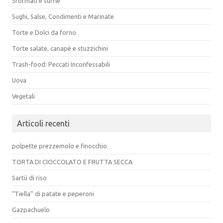
Sformati e sufflè
Sughi, Salse, Condimenti e Marinate
Torte e Dolci da forno
Torte salate, canapé e stuzzichini
Trash-food: Peccati Inconfessabili
Uova
Vegetali
Articoli recenti
polpette prezzemolo e finocchio
TORTA DI CIOCCOLATO E FRUTTA SECCA
Sartù di riso
“Tiella” di patate e peperoni
Gazpachuelo