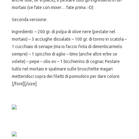
anche due, se vi piace), e pestare tutti gli ingredienti in un
mortaio (se fate con mixer… fate prima :-D)
Seconda versione:
Ingredienti: – 200 gr. di polpa di olive nere (pestate nel
mortaio) – 3 acciughe dissalate – 100 gr. di tonno in scatola –
1 cucchiaio di senape (ma io faccio finta di dimenticarmelo
sempre) – 1 spicchio di aglio – timo (anche altre erbe se
volete) – pepe – olio ev – 1 bicchierino di cognac Pestare
tutto nel mortaio e spalmare sulle bruschette magari
mettendoci sopra dei filetti di pomodoro per dare colore.
[/font][/size]