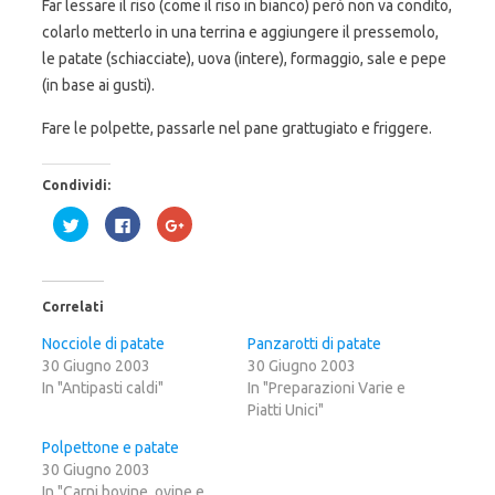
Far lessare il riso (come il riso in bianco) però non va condito,
colarlo metterlo in una terrina e aggiungere il pressemolo,
le patate (schiacciate), uova (intere), formaggio, sale e pepe
(in base ai gusti).
Fare le polpette, passarle nel pane grattugiato e friggere.
Condividi:
F
F
F
a
a
a
i
i
i
c
c
c
l
l
l
i
i
i
c
c
c
Correlati
q
p
q
u
e
u
i
r
i
Nocciole di patate
Panzarotti di patate
p
c
p
30 Giugno 2003
e
o
e
30 Giugno 2003
r
n
r
In "Antipasti caldi"
In "Preparazioni Varie e
c
d
c
o
i
o
Piatti Unici"
n
v
n
d
i
d
i
d
i
Polpettone e patate
v
e
v
30 Giugno 2003
i
r
i
d
e
d
In "Carni bovine, ovine e