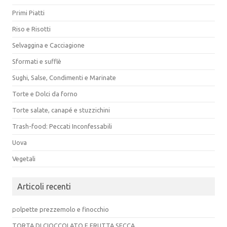
Primi Piatti
Riso e Risotti
Selvaggina e Cacciagione
Sformati e sufflè
Sughi, Salse, Condimenti e Marinate
Torte e Dolci da forno
Torte salate, canapé e stuzzichini
Trash-food: Peccati Inconfessabili
Uova
Vegetali
Articoli recenti
polpette prezzemolo e finocchio
TORTA DI CIOCCOLATO E FRUTTA SECCA