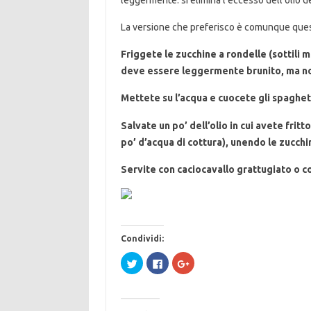
leggermente: si elimina l’eccesso dell’olio de
La versione che preferisco è comunque ques
Friggete le zucchine a rondelle (sottili ma
deve essere leggermente brunito, ma no
Mettete su l’acqua e cuocete gli spaghet
Salvate un po’ dell’olio in cui avete frit
po’ d’acqua di cottura), unendo le zucchi
Servite con caciocavallo grattugiato o c
Condividi:
F
F
F
a
a
a
i
i
i
c
c
c
l
l
l
i
i
i
c
c
c