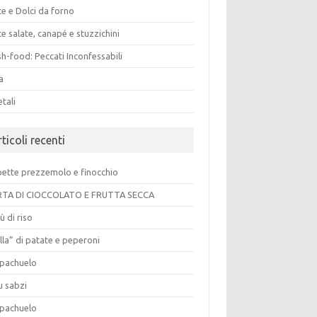
e e Dolci da forno
e salate, canapé e stuzzichini
h-food: Peccati Inconfessabili
a
tali
ticoli recenti
pette prezzemolo e finocchio
TA DI CIOCCOLATO E FRUTTA SECCA
ù di riso
lla” di patate e peperoni
pachuelo
u sabzi
pachuelo