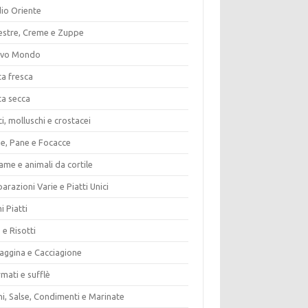
io Oriente
estre, Creme e Zuppe
vo Mondo
ta fresca
ta secca
i, molluschi e crostacei
ze, Pane e Focacce
ame e animali da cortile
arazioni Varie e Piatti Unici
i Piatti
 e Risotti
vaggina e Cacciagione
mati e sufflè
i, Salse, Condimenti e Marinate