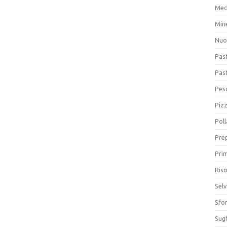
Med
Min
Nuo
Pas
Pas
Pesc
Piz
Poll
Prep
Prim
Riso
Sel
Sfor
Sugh