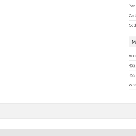
Pan
Cart
Cod
M
Acc
RSS
RSS
Wor