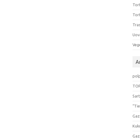
Tort
Tort
Tras
Uov
Vege
Ar
pol
TOR
Sart
“Tie
Gaz
Kuk
Gaz