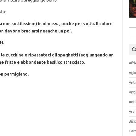
lla frittura e si aggiunge burro.
ta:
 non sottilissime) in olio e.v. , poche per volta. Il colore
n devono bruciarsi neanche un po’.
Rice
per:
ti.
C
to le zucchine e ripassateci gli spaghetti (aggiungendo un
ne fritte e abbondante basilico stracciato.
Afri
Agli
on parmigiano.
Anti
Anti
Anti
Arch
Bisc
Carn