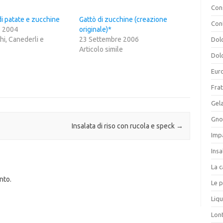
Cons
i patate e zucchine
Gattò di zucchine (creazione
Con
o 2004
originale)*
hi, Canederli e
23 Settembre 2006
Dolc
Articolo simile
Dolc
Eur
Frat
Gela
Gnoc
Insalata di riso con rucola e speck
→
Imp
Insa
La c
nto.
Le p
Liqu
Lon