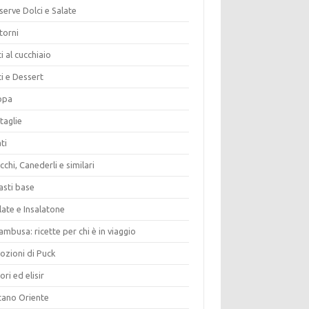
erve Dolci e Salate
torni
i al cucchiaio
i e Dessert
opa
taglie
ti
chi, Canederli e similari
asti base
late e Insalatone
ambusa: ricette per chi è in viaggio
ozioni di Puck
ori ed elisir
tano Oriente