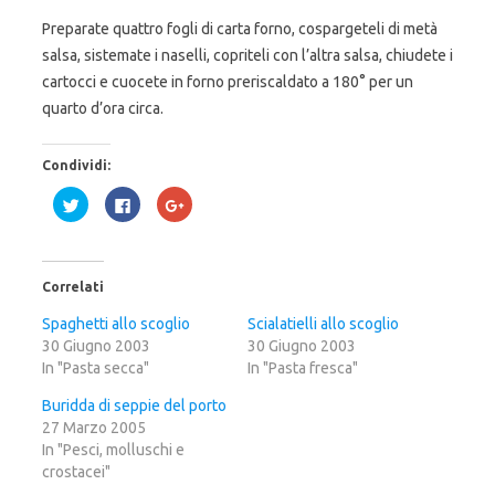
Preparate quattro fogli di carta forno, cospargeteli di metà
salsa, sistemate i naselli, copriteli con l’altra salsa, chiudete i
cartocci e cuocete in forno preriscaldato a 180° per un
quarto d’ora circa.
Condividi:
F
F
F
a
a
a
i
i
i
c
c
c
l
l
l
i
i
i
c
c
c
Correlati
q
p
q
u
e
u
i
r
i
Spaghetti allo scoglio
Scialatielli allo scoglio
p
c
p
30 Giugno 2003
e
o
e
30 Giugno 2003
r
n
r
In "Pasta secca"
In "Pasta fresca"
c
d
c
o
i
o
n
v
n
Buridda di seppie del porto
d
i
d
i
d
i
27 Marzo 2005
v
e
v
In "Pesci, molluschi e
i
r
i
d
e
d
crostacei"
e
s
e
r
u
r