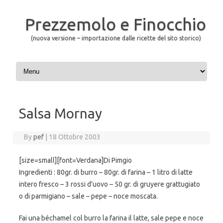
Prezzemolo e Finocchio
(nuova versione – importazione dalle ricette del sito storico)
Skip to content
Salsa Mornay
By
pef
|
18 Ottobre 2003
[size=small][font=Verdana]Di Pimgio
Ingredienti : 80gr. di burro – 80gr. di farina – 1 litro di latte
intero fresco – 3 rossi d’uovo – 50 gr. di gruyere grattugiato
o di parmigiano – sale – pepe – noce moscata.
Fai una béchamel col burro la farina il latte, sale pepe e noce