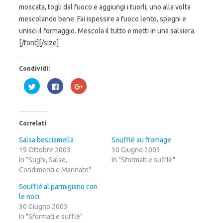
moscata, togli dal fuoco e aggiungi i tuorli, uno alla volta
mescolando bene. Fai ispessire a fuoco lento, spegni e
unisci il formaggio. Mescola il tutto e metti in una salsiera.
[/font][/size]
Condividi:
F
F
F
a
a
a
i
i
i
c
c
c
l
l
l
i
i
i
c
c
c
Correlati
q
p
q
u
e
u
i
r
i
Salsa besciamella
Soufflé au fromage
p
c
p
19 Ottobre 2003
e
o
e
30 Giugno 2003
r
n
r
In "Sughi, Salse,
In "Sformati e sufflè"
c
d
c
o
i
o
Condimenti e Marinate"
n
v
n
d
i
d
i
d
i
Soufflé al parmigiano con
v
e
v
le noci
i
r
i
d
e
d
30 Giugno 2003
e
s
e
r
u
r
In "Sformati e sufflè"
e
F
e