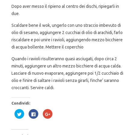
Dopo aver messo il ripieno al centro dei dischi, ripiegarli in
due.
Scaldare bene il wok, ungerlo con uno straccio imbevuto di
olio di sesamo, aggiungere 2 cucchiai di olio di arachidi, farlo
riscaldare e poi unire i ravioli, aggiungendo mezzo bicchiere
di acqua bollente. Mettere il coperchio
Quando i ravioli risulteranno quasi asciugati, dopo circa 2
minuti, aggiungere un altro mezzo bicchiere di acqua calda.
Lasciare di nuovo evaporare, aggiungere poi 1/2 cucchiaio di
olio e finire di saltare i ravioli senza girarli, finche’ saranno
croccanti. Servire caldi.
Condividi:
F
F
F
a
a
a
i
i
i
c
c
c
l
l
l
i
i
i
c
c
c