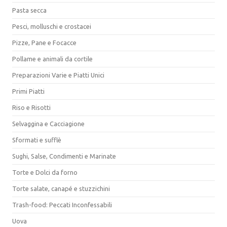
Pasta secca
Pesci, molluschi e crostacei
Pizze, Pane e Focacce
Pollame e animali da cortile
Preparazioni Varie e Piatti Unici
Primi Piatti
Riso e Risotti
Selvaggina e Cacciagione
Sformati e sufflè
Sughi, Salse, Condimenti e Marinate
Torte e Dolci da forno
Torte salate, canapé e stuzzichini
Trash-food: Peccati Inconfessabili
Uova