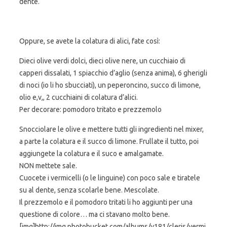
dente.
Oppure, se avete la colatura di alici, fate così:
Dieci olive verdi dolci, dieci olive nere, un cucchiaio di
capperi dissalati, 1 spiacchio d’aglio (senza anima), 6 gherigli
di noci (io li ho sbucciati), un peperoncino, succo di limone,
olio e,v,, 2 cucchiaini di colatura d’alici.
Per decorare: pomodoro tritato e prezzemolo
Snocciolare le olive e mettere tutti gli ingredienti nel mixer,
a parte la colatura e il succo di limone. Frullate il tutto, poi
aggiungete la colatura e il suco e amalgamate.
NON mettete sale.
Cuocete i vermicelli (o le linguine) con poco sale e tiratele
su al dente, senza scolarle bene. Mescolate.
Il prezzemolo e il pomodoro tritati li ho aggiunti per una
questione di colore… ma ci stavano molto bene.
[img]http://img.photobucket.com/albums/v181/cleris/vermi