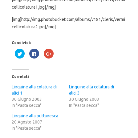
cellicolatura1.jpg[/img]
[img]http://img.photobucket.com/albums/v181/cleris/vermi
cellicolatura2.jpg[/img]
Condividi:
F
F
F
a
a
a
i
i
i
c
c
c
l
l
l
i
i
i
c
c
c
Correlati
q
p
q
u
e
u
i
r
i
Linguine alla colatura di
Linguine alla colatura di
p
c
p
alici 1
e
o
e
alici 3
r
n
r
30 Giugno 2003
30 Giugno 2003
c
d
c
o
i
o
In "Pasta secca"
In "Pasta secca"
n
v
n
d
i
d
i
d
i
Linguine alla puttanesca
v
e
v
20 Agosto 2007
i
r
i
d
e
d
In "Pasta secca"
e
s
e
r
u
r
e
F
e