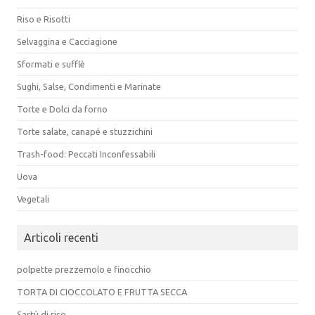
Riso e Risotti
Selvaggina e Cacciagione
Sformati e sufflè
Sughi, Salse, Condimenti e Marinate
Torte e Dolci da forno
Torte salate, canapé e stuzzichini
Trash-food: Peccati Inconfessabili
Uova
Vegetali
Articoli recenti
polpette prezzemolo e finocchio
TORTA DI CIOCCOLATO E FRUTTA SECCA
Sartù di riso