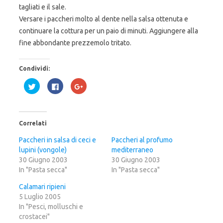
tagliati e il sale.
Versare i paccheri molto al dente nella salsa ottenuta e
continuare la cottura per un paio di minuti. Aggiungere alla
fine abbondante prezzemolo tritato.
Condividi:
F
F
F
a
a
a
i
i
i
c
c
c
l
l
l
i
i
i
c
c
c
Correlati
q
p
q
u
e
u
i
r
i
Paccheri in salsa di ceci e
Paccheri al profumo
p
c
p
lupini (vongole)
e
o
e
mediterraneo
r
n
r
30 Giugno 2003
30 Giugno 2003
c
d
c
o
i
o
In "Pasta secca"
In "Pasta secca"
n
v
n
d
i
d
i
d
i
Calamari ripieni
v
e
v
5 Luglio 2005
i
r
i
d
e
d
In "Pesci, molluschi e
e
s
e
r
u
r
crostacei"
e
F
e