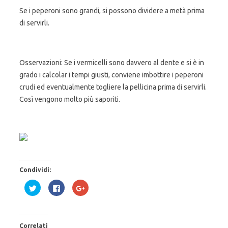
Se i peperoni sono grandi, si possono dividere a metà prima
di servirli.
Osservazioni: Se i vermicelli sono davvero al dente e si è in
grado i calcolar i tempi giusti, conviene imbottire i peperoni
crudi ed eventualmente togliere la pellicina prima di servirli.
Così vengono molto più saporiti.
Condividi:
F
F
F
a
a
a
i
i
i
c
c
c
l
l
l
i
i
i
c
c
c
Correlati