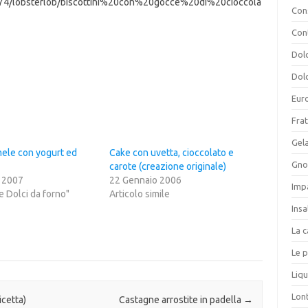
a174/lobsterlob/biscottini%20con%20gocce%20di%20cioccola
Cons
Con
Dolc
Dolc
Eur
Frat
Gela
mele con yogurt ed
Cake con uvetta, cioccolato e
Gnoc
carote (creazione originale)
 2007
22 Gennaio 2006
Imp
 e Dolci da forno"
Articolo simile
Insa
La c
Le p
Liqu
Lon
icetta)
Castagne arrostite in padella
→