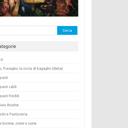
rca
ategorie
ca
o, fravaglio, la ciccia di bagaglio (dieta)
pasti
pasti caldi
pasti freddi
ivio Ricette
otti e Pasticceria
i bovine, ovine e suine