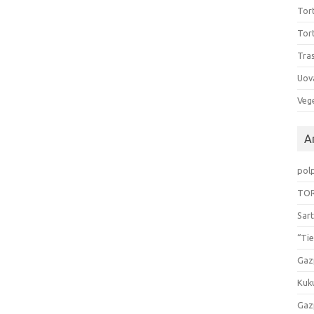
Tort
Tort
Tras
Uov
Vege
Ar
pol
TOR
Sart
“Tie
Gaz
Kuk
Gaz