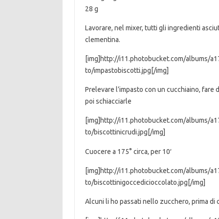
28 g
Lavorare, nel mixer, tutti gli ingredienti asciu
clementina.
[img]http://i11.photobucket.com/albums/
to/impastobiscotti.jpg[/img]
Prelevare l’impasto con un cucchiaino, fare de
poi schiacciarle
[img]http://i11.photobucket.com/albums/
to/biscottinicrudi.jpg[/img]
Cuocere a 175° circa, per 10′
[img]http://i11.photobucket.com/albums/
to/biscottinigoccedicioccolato.jpg[/img]
Alcuni li ho passati nello zucchero, prima di 