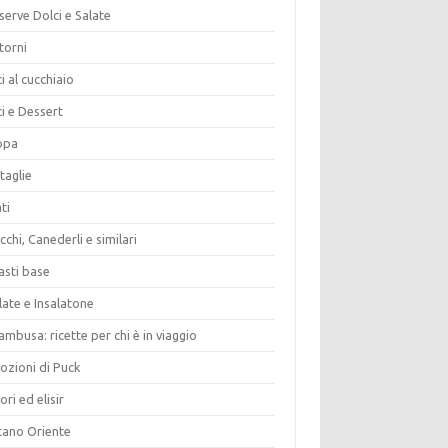
erve Dolci e Salate
torni
i al cucchiaio
i e Dessert
opa
taglie
ti
chi, Canederli e similari
asti base
late e Insalatone
ambusa: ricette per chi è in viaggio
ozioni di Puck
ori ed elisir
tano Oriente