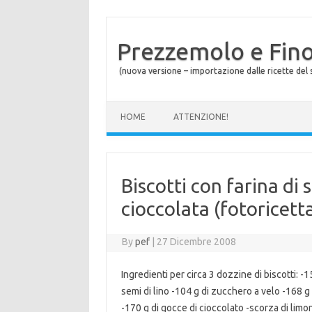
Prezzemolo e Fin
(nuova versione – importazione dalle ricette del s
Skip to content
HOME
ATTENZIONE!
Biscotti con farina di 
cioccolata (fotoricett
By
pef
|
27 Dicembre 2008
Ingredienti per circa 3 dozzine di biscotti: -15
semi di lino -104 g di zucchero a velo -168 g 
-170 g di gocce di cioccolato -scorza di limon