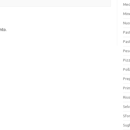
Med
Min
Nuo
nto.
Pas
Pas
Pesc
Piz
Poll
Prep
Prim
Riso
Sel
Sfor
Sugh