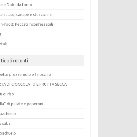
e e Dolci da forno
e salate, canapé e stuzzichini
h-food: Peccati Inconfessabili
a
tali
ticoli recenti
pette prezzemolo e finocchio
TA DI CIOCCOLATO E FRUTTA SECCA
ù di riso
lla” di patate e peperoni
pachuelo
u sabzi
pachuelo