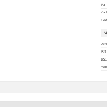
Pan
Cart
Cod
M
Acc
RSS
RSS
Wor