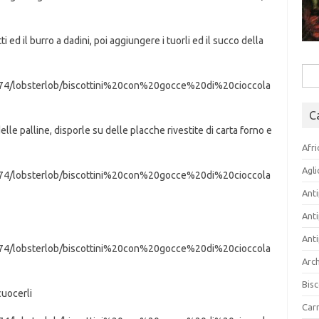
tti ed il burro a dadini, poi aggiungere i tuorli ed il succo della
Rice
a174/lobsterlob/biscottini%20con%20gocce%20di%20cioccola
per:
C
lle palline, disporle su delle placche rivestite di carta forno e
Afri
Agli
a174/lobsterlob/biscottini%20con%20gocce%20di%20cioccola
Anti
Anti
Anti
a174/lobsterlob/biscottini%20con%20gocce%20di%20cioccola
Arch
Bisc
cuocerli
Carn