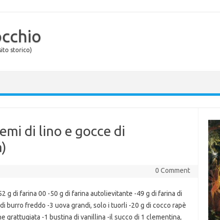
occhio
ito storico)
semi di lino e gocce di
a)
0 Comment
2 g di farina 00 -50 g di farina autolievitante -49 g di farina di
di burro freddo -3 uova grandi, solo i tuorli -20 g di cocco rapè
e grattugiata -1 bustina di vanillina -il succo di 1 clementina,