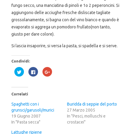
fungo secco, una manciatina di pinoli e 1o 2 peperoncini. Si
aggiungono delle acciughe fresche disliscate tagliate
grossolanamente, si bagna con del vino bianco e quando è
evaporato si aggrega un pomodoro frullato(non tanto,
giusto per dare colore).
Si lascia insaporire, si versa la pasta, si spadella e si serve.
Condividi:
F
F
F
a
a
a
i
i
i
c
c
c
l
l
l
i
i
i
c
c
c
Correlati
q
p
q
u
e
u
i
r
i
Spaghetti con i
Buridda di seppie del porto
p
c
p
grunsci/garusoli/murici
e
o
e
27 Marzo 2005
r
n
r
19 Giugno 2007
In "Pesci, molluschi e
c
d
c
o
i
o
In "Pasta secca"
crostacei"
n
v
n
d
i
d
i
d
i
Lattughe ripiene