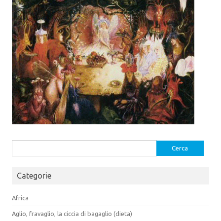
t
a
t
r
)
r
a
a
)
)
Ricerca
per:
Categorie
Africa
Aglio, fravaglio, la ciccia di bagaglio (dieta)