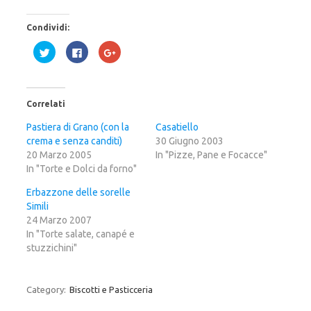
Condividi:
F
F
F
a
a
a
i
i
i
c
c
c
l
l
l
i
i
i
c
c
c
Correlati
q
p
q
u
e
u
i
r
i
Pastiera di Grano (con la
Casatiello
p
c
p
crema e senza canditi)
e
o
e
30 Giugno 2003
r
n
r
20 Marzo 2005
In "Pizze, Pane e Focacce"
c
d
c
o
i
o
In "Torte e Dolci da forno"
n
v
n
d
i
d
i
d
i
Erbazzone delle sorelle
v
e
v
Simili
i
r
i
d
e
d
24 Marzo 2007
e
s
e
r
u
r
In "Torte salate, canapé e
e
F
e
stuzzichini"
s
a
s
u
c
u
T
e
G
w
b
o
i
o
o
Category:
Biscotti e Pasticceria
t
o
g
t
k
l
e
(
e