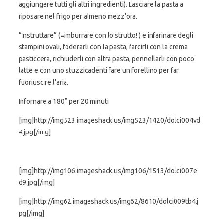
aggiungere tutti gli altri ingredienti). Lasciare la pasta a
riposare nel frigo per almeno mezz’ora.
“Instruttare” (=imburrare con lo strutto! ) e infarinare degli
stampini ovali, foderarli con la pasta, farcirli con la crema
pasticcera, richiuderli con altra pasta, pennellarli con poco
latte e con uno stuzzicadenti fare un forellino per far
fuoriuscire l’aria.
Infornare a 180° per 20 minuti.
[img]http://img523.imageshack.us/img523/1420/dolci004vd
4.jpg[/img]
[img]http://img106.imageshack.us/img106/1513/dolci007e
d9.jpg[/img]
[img]http://img62.imageshack.us/img62/8610/dolci009tb4.j
pg[/img]