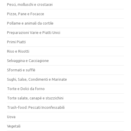
Pesci, molluschi e crostacei
Pizze, Pane e Focacce
Pollame e animali da cortile
Preparazioni Varie e Piatti Unici
Primi Piatti
Riso e Risotti
Selvaggina e Cacciagione
Sformati e sufflè
Sughi, Salse, Condimenti e Marinate
Torte e Dolci da forno
Torte salate, canapé e stuzzichini
Trash-food: Peccati Inconfessabili
Uova
Vegetali