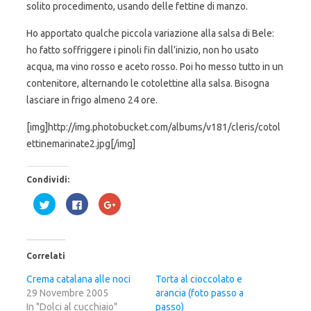
solito procedimento, usando delle fettine di manzo.
Ho apportato qualche piccola variazione alla salsa di Bele:
ho fatto soffriggere i pinoli fin dall’inizio, non ho usato
acqua, ma vino rosso e aceto rosso. Poi ho messo tutto in un
contenitore, alternando le cotolettine alla salsa. Bisogna
lasciare in frigo almeno 24 ore.
[img]http://img.photobucket.com/albums/v181/cleris/cotol
ettinemarinate2.jpg[/img]
Condividi:
F
F
F
a
a
a
i
i
i
c
c
c
l
l
l
i
i
i
c
c
c
Correlati
q
p
q
u
e
u
i
r
i
Crema catalana alle noci
Torta al cioccolato e
p
c
p
29 Novembre 2005
e
o
e
arancia (foto passo a
r
n
r
In "Dolci al cucchiaio"
passo)
c
d
c