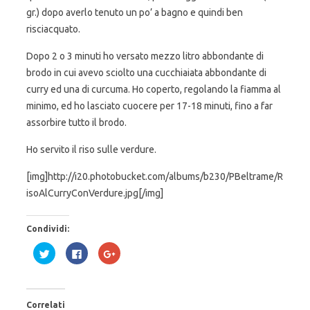
gr.) dopo averlo tenuto un po’ a bagno e quindi ben
risciacquato.
Dopo 2 o 3 minuti ho versato mezzo litro abbondante di
brodo in cui avevo sciolto una cucchiaiata abbondante di
curry ed una di curcuma. Ho coperto, regolando la fiamma al
minimo, ed ho lasciato cuocere per 17-18 minuti, fino a far
assorbire tutto il brodo.
Ho servito il riso sulle verdure.
[img]http://i20.photobucket.com/albums/b230/PBeltrame/R
isoAlCurryConVerdure.jpg[/img]
Condividi:
F
F
F
a
a
a
i
i
i
c
c
c
l
l
l
i
i
i
c
c
c
Correlati
q
p
q