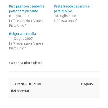
u
e
u
i
r
i
Riso pilaf con gamberi e
Pasta fredda peperoni e
p
c
p
pomodoro piccante
e
o
e
patè di olive
r
n
r
8 Luglio 2007
30 Luglio 2006
c
d
c
o
i
o
In "Preparazioni Varie e
In "Pasta secca"
n
v
n
Piatti Unici"
d
i
d
i
d
i
v
e
v
Bulgur alla cipolla
i
r
i
d
e
d
11 Giugno 2007
e
s
e
r
u
r
In "Preparazioni Varie e
e
F
e
Piatti Unici"
s
a
s
u
c
u
T
e
G
w
b
o
i
o
o
Category:
Riso e Risotti
t
o
g
t
k
l
e
(
e
r
S
+
(
i
(
S
a
S
i
p
i
a
r
a
Post navigation
←
Grecia – Halloumi
Bagnun
→
p
e
p
r
i
r
(fotoricetta)
e
n
e
i
u
i
n
n
n
u
a
u
n
n
n
a
u
a