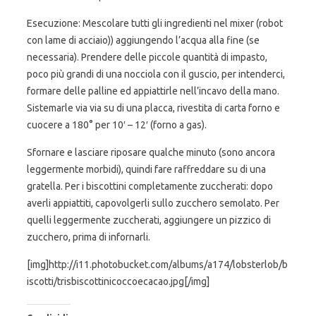
Esecuzione: Mescolare tutti gli ingredienti nel mixer (robot
con lame di acciaio)) aggiungendo l’acqua alla fine (se
necessaria). Prendere delle piccole quantità di impasto,
poco più grandi di una nocciola con il guscio, per intenderci,
formare delle palline ed appiattirle nell’incavo della mano.
Sistemarle via via su di una placca, rivestita di carta forno e
cuocere a 180° per 10′ – 12′ (forno a gas).
Sfornare e lasciare riposare qualche minuto (sono ancora
leggermente morbidi), quindi fare raffreddare su di una
gratella. Per i biscottini completamente zuccherati: dopo
averli appiattiti, capovolgerli sullo zucchero semolato. Per
quelli leggermente zuccherati, aggiungere un pizzico di
zucchero, prima di infornarli.
[img]http://i11.photobucket.com/albums/a174/lobsterlob/b
iscotti/trisbiscottinicoccoecacao.jpg[/img]