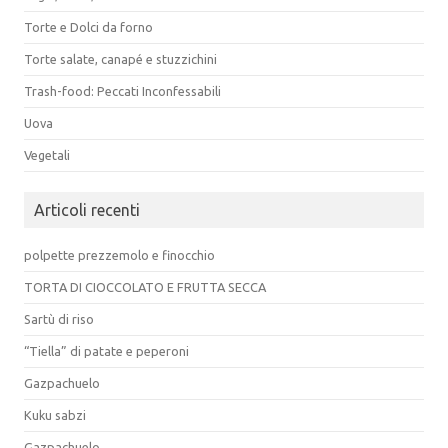
Torte e Dolci da forno
Torte salate, canapé e stuzzichini
Trash-food: Peccati Inconfessabili
Uova
Vegetali
Articoli recenti
polpette prezzemolo e finocchio
TORTA DI CIOCCOLATO E FRUTTA SECCA
Sartù di riso
“Tiella” di patate e peperoni
Gazpachuelo
Kuku sabzi
Gazpachuelo