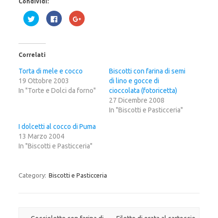
Condividi:
F
F
F
a
a
a
i
i
i
c
c
c
l
l
l
i
i
i
c
c
c
Correlati
q
p
q
u
e
u
i
r
i
Torta di mele e cocco
Biscotti con farina di semi
p
c
p
19 Ottobre 2003
e
o
e
di lino e gocce di
r
n
r
In "Torte e Dolci da forno"
cioccolata (fotoricetta)
c
d
c
o
i
o
27 Dicembre 2008
n
v
n
d
i
d
In "Biscotti e Pasticceria"
i
d
i
v
e
v
I dolcetti al cocco di Puma
i
r
i
d
e
d
13 Marzo 2004
e
s
e
r
u
r
In "Biscotti e Pasticceria"
e
F
e
s
a
s
u
c
u
T
e
G
w
b
o
Category:
Biscotti e Pasticceria
i
o
o
t
o
g
t
k
l
e
(
e
r
S
+
(
i
(
S
a
S