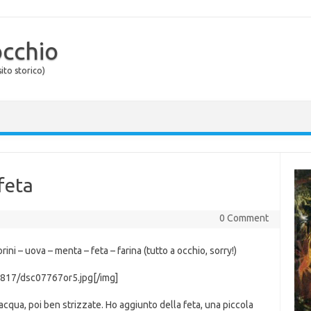
occhio
ito storico)
 feta
0 Comment
ni – uova – menta – feta – farina (tutto a occhio, sorry!)
4817/dsc07767or5.jpg[/img]
 acqua, poi ben strizzate. Ho aggiunto della feta, una piccola