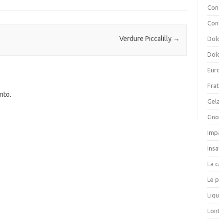
Cons
Con
Verdure Piccalilly
→
Dolc
Dolc
Eur
Frat
nto.
Gela
Gnoc
Imp
Insa
La c
Le p
Liqu
Lon