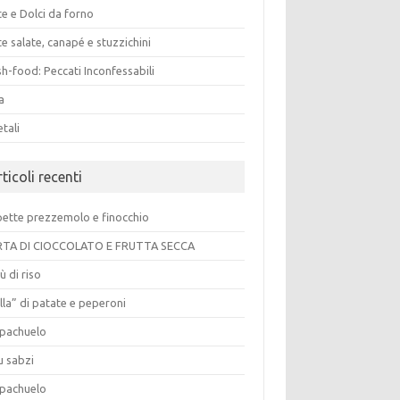
e e Dolci da forno
e salate, canapé e stuzzichini
h-food: Peccati Inconfessabili
a
tali
ticoli recenti
pette prezzemolo e finocchio
TA DI CIOCCOLATO E FRUTTA SECCA
ù di riso
lla” di patate e peperoni
pachuelo
u sabzi
pachuelo