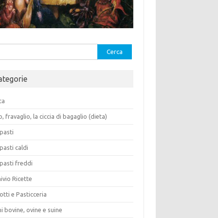
rca
ategorie
ca
o, fravaglio, la ciccia di bagaglio (dieta)
pasti
pasti caldi
pasti freddi
ivio Ricette
otti e Pasticceria
i bovine, ovine e suine