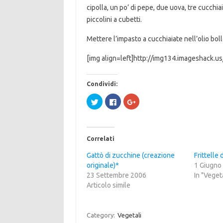
cipolla, un po’ di pepe, due uova, tre cucchia
piccolini a cubetti.
Mettere l’impasto a cucchiaiate nell’olio bolle
[img align=left]http://img134.imageshack.
Condividi:
F
F
F
a
a
a
i
i
i
c
c
c
l
l
l
i
i
i
c
c
c
Correlati
q
p
q
u
e
u
i
r
i
Gattò di zucchine (creazione
Frittelle
p
c
p
originale)*
e
o
e
1 Giugno
r
n
r
23 Settembre 2006
In "Vegeta
c
d
c
o
i
o
Articolo simile
n
v
n
d
i
d
i
d
i
v
e
v
i
r
i
Category:
Vegetali
d
e
d