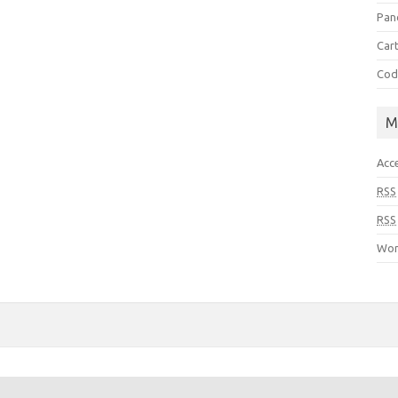
Pan
Cart
Cod
M
Acc
RSS
RSS
Wor