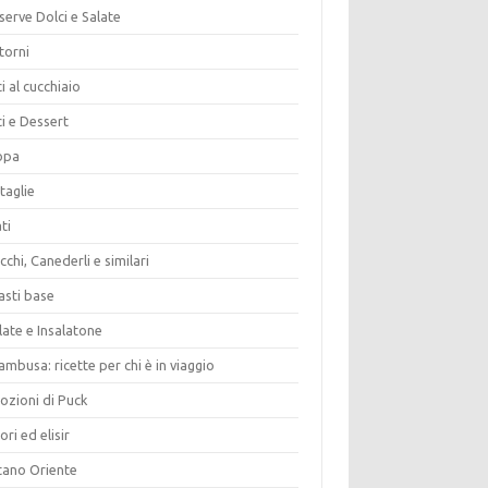
erve Dolci e Salate
torni
i al cucchiaio
i e Dessert
opa
taglie
ti
chi, Canederli e similari
asti base
late e Insalatone
ambusa: ricette per chi è in viaggio
ozioni di Puck
ori ed elisir
tano Oriente