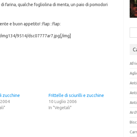
i di farina, qualche fogliolina di menta, un paio di pomodori
nte e buon appetito! :flap: :flap:
Rice
us/img134/9514/dsc07777ar7.jpg[/img]
per:
C
Afri
Agli
Anti
Anti
 di zucchine
Frittelle di sciurilli e zucchine
 2004
10 Luglio 2006
Anti
li"
In "Vegetali"
Arch
Bisc
Carn