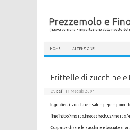
Prezzemolo e Fin
(nuova versione – importazione dalle ricette del s
Skip to content
HOME
ATTENZIONE!
Frittelle di zucchine e
By
pef
|
11 Maggio 2007
Ingredienti: zucchine – sale – pepe – pomodori
[img]http://img136.imageshack.us/img136/
Cosparse di sale le zucchine e lasciate a far