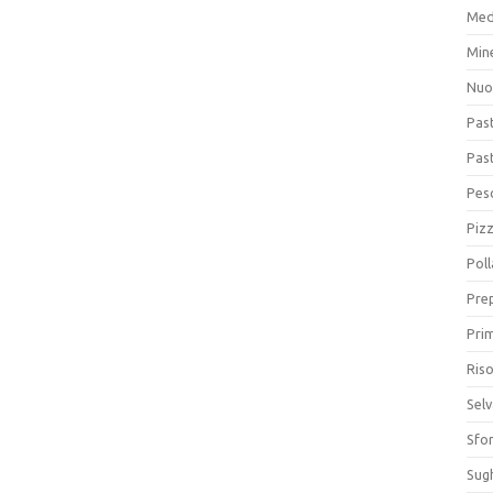
Med
Min
Nuo
Pas
Pas
Pesc
Piz
Poll
Prep
Prim
Riso
Sel
Sfor
Sugh