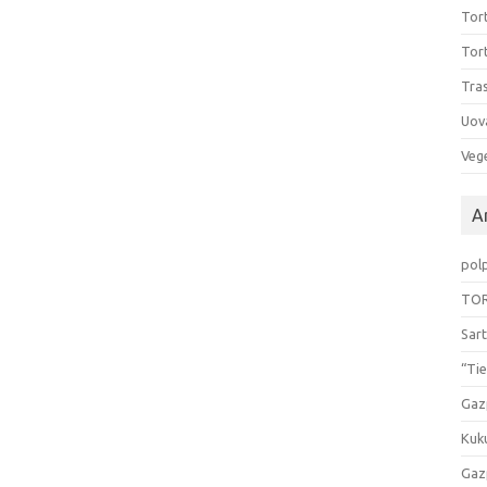
Tort
Tort
Tras
Uov
Vege
Ar
pol
TOR
Sart
“Tie
Gaz
Kuk
Gaz