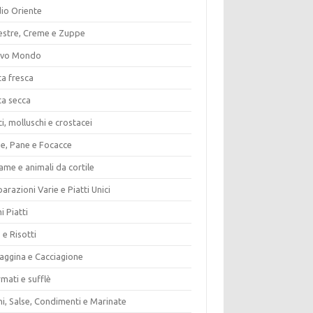
io Oriente
estre, Creme e Zuppe
vo Mondo
ta fresca
ta secca
i, molluschi e crostacei
ze, Pane e Focacce
ame e animali da cortile
arazioni Varie e Piatti Unici
i Piatti
 e Risotti
vaggina e Cacciagione
mati e sufflè
i, Salse, Condimenti e Marinate