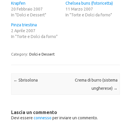
i
r
i
Krapfen
Chelsea buns (fotoricetta)
p
c
p
20 Febbraio 2007
e
o
e
11 Marzo 2007
r
n
r
In "Dolci e Dessert"
In "Torte e Dolci da forno"
c
d
c
o
i
o
n
v
n
Pinza triestina
d
i
d
i
d
i
2 Aprile 2007
v
e
v
In "Torte e Dolci da forno"
i
r
i
d
e
d
e
s
e
r
u
r
e
F
e
Category:
Dolci e Dessert
s
a
s
u
c
u
T
e
G
w
b
o
i
o
o
t
o
g
t
k
l
e
(
e
Post navigation
←
Sbrisolona
Crema di burro (sistema
r
S
+
(
i
(
ungherese)
→
S
a
S
i
p
i
a
r
a
p
e
p
r
i
r
e
n
e
i
u
i
Lascia un commento
n
n
n
Devi essere
connesso
per inviare un commento.
u
a
u
n
n
n
a
u
a
n
o
n