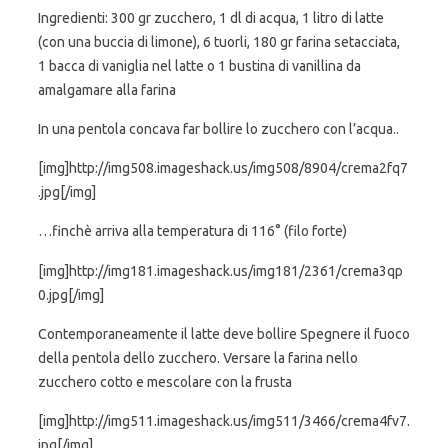
Ingredienti: 300 gr zucchero, 1 dl di acqua, 1 litro di latte
(con una buccia di limone), 6 tuorli, 180 gr farina setacciata,
1 bacca di vaniglia nel latte o 1 bustina di vanillina da
amalgamare alla farina
In una pentola concava far bollire lo zucchero con l’acqua..
[img]http://img508.imageshack.us/img508/8904/crema2fq7
.jpg[/img]
…finchè arriva alla temperatura di 116° (filo forte)
[img]http://img181.imageshack.us/img181/2361/crema3qp
0.jpg[/img]
Contemporaneamente il latte deve bollire Spegnere il fuoco
della pentola dello zucchero. Versare la farina nello
zucchero cotto e mescolare con la frusta
[img]http://img511.imageshack.us/img511/3466/crema4fv7.
jpg[/img]