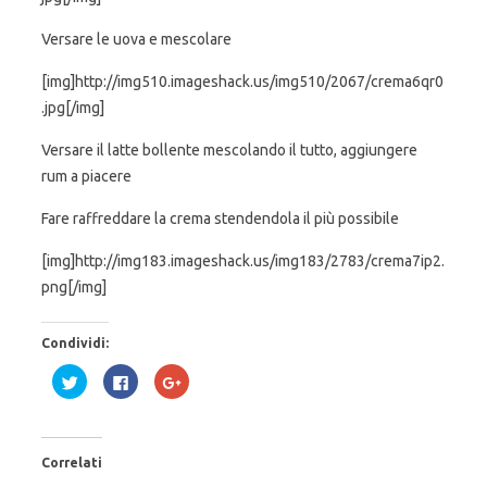
Versare le uova e mescolare
[img]http://img510.imageshack.us/img510/2067/crema6qr0
.jpg[/img]
Versare il latte bollente mescolando il tutto, aggiungere
rum a piacere
Fare raffreddare la crema stendendola il più possibile
[img]http://img183.imageshack.us/img183/2783/crema7ip2.
png[/img]
Condividi:
F
F
F
a
a
a
i
i
i
c
c
c
l
l
l
i
i
i
c
c
c
Correlati
q
p
q
u
e
u