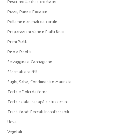
Pesci, molluschi e crostacei
Pizze, Pane e Focacce
Pollame e animali da cortile
Preparazioni Varie e Piatti Unici
Primi Piatti
Riso e Risotti
Selvaggina e Cacciagione
Sformati e sufflè
Sughi, Salse, Condimenti e Marinate
Torte e Dolci da forno
Torte salate, canapé e stuzzichini
Trash-food: Peccati Inconfessabili
Uova
Vegetali