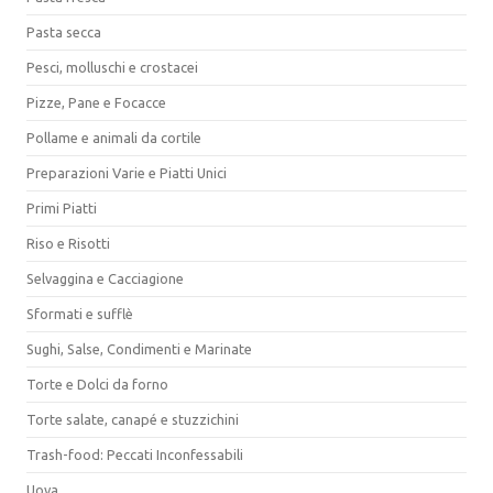
Pasta secca
Pesci, molluschi e crostacei
Pizze, Pane e Focacce
Pollame e animali da cortile
Preparazioni Varie e Piatti Unici
Primi Piatti
Riso e Risotti
Selvaggina e Cacciagione
Sformati e sufflè
Sughi, Salse, Condimenti e Marinate
Torte e Dolci da forno
Torte salate, canapé e stuzzichini
Trash-food: Peccati Inconfessabili
Uova