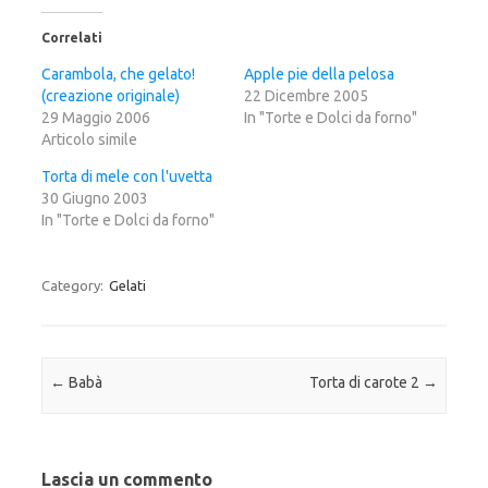
l
l
l
i
i
i
c
c
c
Correlati
q
p
q
u
e
u
i
r
i
Carambola, che gelato!
Apple pie della pelosa
p
c
p
(creazione originale)
e
o
e
22 Dicembre 2005
r
n
r
29 Maggio 2006
In "Torte e Dolci da forno"
c
d
c
o
i
o
Articolo simile
n
v
n
d
i
d
i
d
i
Torta di mele con l'uvetta
v
e
v
30 Giugno 2003
i
r
i
d
e
d
In "Torte e Dolci da forno"
e
s
e
r
u
r
e
F
e
s
a
s
u
c
u
Category:
Gelati
T
e
G
w
b
o
i
o
o
t
o
g
t
k
l
e
(
e
r
S
+
Post navigation
←
Babà
Torta di carote 2
→
(
i
(
S
a
S
i
p
i
a
r
a
p
e
p
r
i
r
e
n
e
i
u
i
Lascia un commento