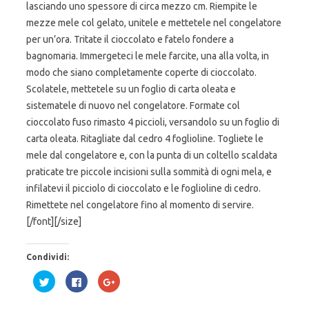
lasciando uno spessore di circa mezzo cm. Riempite le
mezze mele col gelato, unitele e mettetele nel congelatore
per un’ora. Tritate il cioccolato e fatelo fondere a
bagnomaria. Immergeteci le mele farcite, una alla volta, in
modo che siano completamente coperte di cioccolato.
Scolatele, mettetele su un foglio di carta oleata e
sistematele di nuovo nel congelatore. Formate col
cioccolato fuso rimasto 4 piccioli, versandolo su un foglio di
carta oleata. Ritagliate dal cedro 4 foglioline. Togliete le
mele dal congelatore e, con la punta di un coltello scaldata
praticate tre piccole incisioni sulla sommità di ogni mela, e
infilatevi il picciolo di cioccolato e le foglioline di cedro.
Rimettete nel congelatore fino al momento di servire.
[/font][/size]
Condividi:
F
F
F
a
a
a
i
i
i
c
c
c