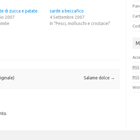
Pan
e di zucca e patate
sarde a beccafico
Cart
io 2007
4 Settembre 2007
simile
In "Pesci, molluschi e crostacei"
Cod
M
Acc
RSS
RSS
iginale)
Salame dolce
→
Wor
nto.