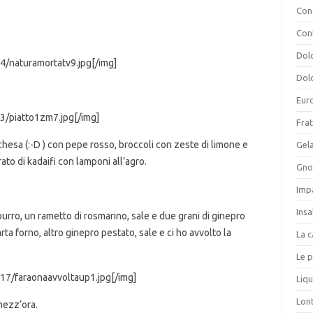
Cons
Con
Dolc
4/naturamortatv9.jpg[/img]
Dolc
Eur
3/piatto1zm7.jpg[/img]
Frat
chesa (:-D ) con pepe rosso, broccoli con zeste di limone e
Gela
ato di kadaifi con lamponi all’agro.
Gnoc
Imp
Insa
burro, un rametto di rosmarino, sale e due grani di ginepro
rta forno, altro ginepro pestato, sale e ci ho avvolto la
La c
Le p
17/faraonaavvoltaup1.jpg[/img]
Liqu
Lon
mezz’ora.