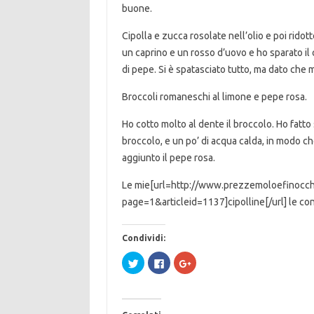
buone.
Cipolla e zucca rosolate nell’olio e poi rido
un caprino e un rosso d’uovo e ho sparato i
di pepe. Si è spatasciato tutto, ma dato che 
Broccoli romaneschi al limone e pepe rosa.
Ho cotto molto al dente il broccolo. Ho fatto
broccolo, e un po’ di acqua calda, in modo ch
aggiunto il pepe rosa.
Le mie[url=http://www.prezzemoloefinocchi
page=1&articleid=1137]cipolline[/url] le co
Condividi:
F
F
F
a
a
a
i
i
i
c
c
c
l
l
l
i
i
i
c
c
c