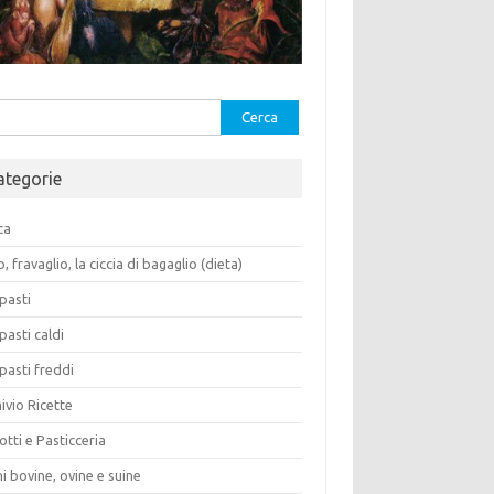
rca
ategorie
ca
o, fravaglio, la ciccia di bagaglio (dieta)
pasti
pasti caldi
pasti freddi
ivio Ricette
otti e Pasticceria
i bovine, ovine e suine