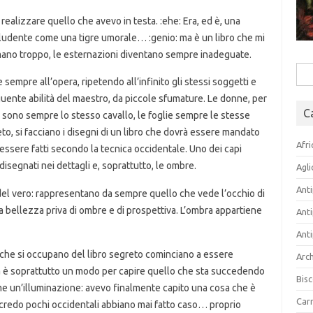
realizzare quello che avevo in testa. :ehe: Era, ed è, una
cludente come una tigre umorale… :genio: ma è un libro che mi
amano troppo, le esternazioni diventano sempre inadeguate.
Rice
 sempre all’opera, ripetendo all’infinito gli stessi soggetti e
per:
uente abilità del maestro, da piccole sfumature. Le donne, per
C
 sono sempre lo stesso cavallo, le foglie sempre le stesse
eto, si facciano i disegni di un libro che dovrà essere mandato
Afri
 essere fatti secondo la tecnica occidentale. Uno dei capi
si disegnati nei dettagli e, soprattutto, le ombre.
Agli
Anti
el vero: rappresentano da sempre quello che vede l’occhio di
a bellezza priva di ombre e di prospettiva. L’ombra appartiene
Anti
Anti
ti che si occupano del libro segreto cominciano a essere
Arch
a è soprattutto un modo per capire quello che sta succedendo
Bisc
me un’illuminazione: avevo finalmente capito una cosa che è
Carn
ui credo pochi occidentali abbiano mai fatto caso… proprio