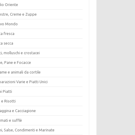
io Oriente
estre, Creme e Zuppe
vo Mondo
ta fresca
ta secca
i, molluschi e crostacei
ze, Pane e Focacce
ame e animali da cortile
arazioni Varie e Piatti Unici
i Piatti
 e Risotti
vaggina e Cacciagione
mati e sufflè
i, Salse, Condimenti e Marinate