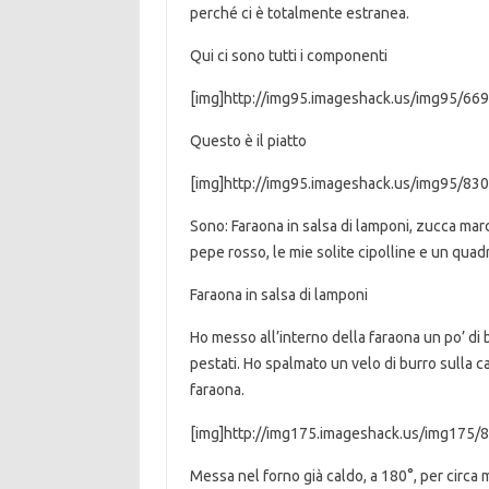
perché ci è totalmente estranea.
Qui ci sono tutti i componenti
[img]http://img95.imageshack.us/img95/669
Questo è il piatto
[img]http://img95.imageshack.us/img95/830
Sono: Faraona in salsa di lamponi, zucca mar
pepe rosso, le mie solite cipolline e un quadr
Faraona in salsa di lamponi
Ho messo all’interno della faraona un po’ di 
pestati. Ho spalmato un velo di burro sulla ca
faraona.
[img]http://img175.imageshack.us/img175/8
Messa nel forno già caldo, a 180°, per circa 