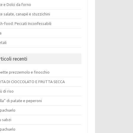
e e Dolci da forno
e salate, canapé e stuzzichini
h-food: Peccati Inconfessabili
a
tali
ticoli recenti
pette prezzemolo e finocchio
TA DI CIOCCOLATO E FRUTTA SECCA
ù di riso
lla” di patate e peperoni
pachuelo
u sabzi
pachuelo