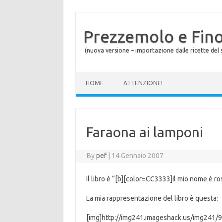
Prezzemolo e Fin
(nuova versione – importazione dalle ricette del s
Skip to content
HOME
ATTENZIONE!
Faraona ai lamponi
By
pef
|
14 Gennaio 2007
Il libro è “[b][color=CC3333]Il mio nome è r
La mia rappresentazione del libro è questa:
[img]http://img241.imageshack.us/img241/9