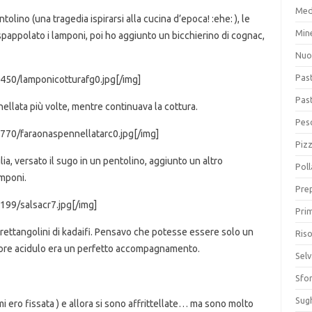
Med
olino (una tragedia ispirarsi alla cucina d’epoca! :ehe: ), le
Min
 spappolato i lamponi, poi ho aggiunto un bicchierino di cognac,
Nuo
Pas
450/lamponicotturafg0.jpg[/img]
Pas
nellata più volte, mentre continuava la cottura.
Pesc
770/faraonaspennellatarc0.jpg[/img]
Piz
lia, versato il sugo in un pentolino, aggiunto un altro
Poll
amponi.
Prep
199/salsacr7.jpg[/img]
Prim
 rettangolini di kadaifi. Pensavo che potesse essere solo un
Riso
ore acidulo era un perfetto accompagnamento.
Sel
Sfor
Sugh
mi ero fissata ) e allora si sono affrittellate… ma sono molto