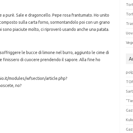
Tort
Tort
tte a purè. Sale e dragoncello. Pepe rosa frantumato. Ho unito
l composto sulla carta forno, sormontandolo poi con un grano
Tras
mi sono piaciute molto, ci riproverò usando anche una patata.
Uov
Vege
 soffriggere le bucce di limone nel burro, aggiunto le cime di
Ar
e finissero di cuocere prendendo il sapore. Alla fine ho
pol
o.it/modules/wfsection/article.php?
TOR
noscete, no?
Sart
“Tie
Gaz
Kuk
Gaz