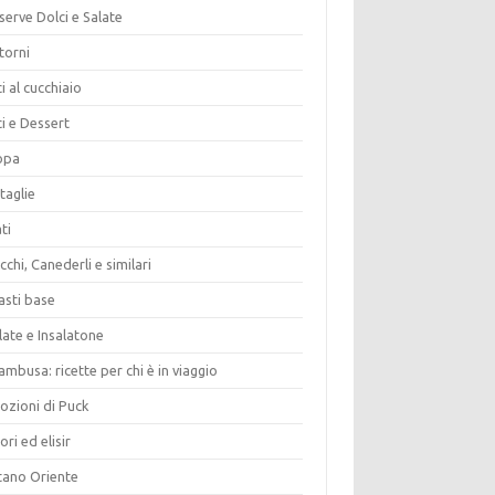
erve Dolci e Salate
torni
i al cucchiaio
i e Dessert
opa
taglie
ti
chi, Canederli e similari
asti base
late e Insalatone
ambusa: ricette per chi è in viaggio
ozioni di Puck
ori ed elisir
tano Oriente