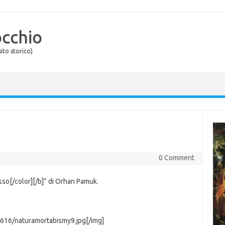
occhio
ito storico)
0 Comment
osso[/color][/b]” di Orhan Pamuk.
616/naturamortabismy9.jpg[/img]