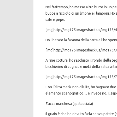
Nel frattempo, ho messo altro burro in un pent
bucce a ricciolo di un limone e i lamponi. Ho
sale e pepe.
[img]http://img175.imageshack.us/img175/4
Ho liberato la faraona della carta e l’ho spen
[img]http://img175.imageshack.us/img175/3
A fine cottura, ho raschiato il fondo della teg
bicchierino di cognac e metà della salsa ai l
[img]http://img175.imageshack.us/img175/7
Con l’altra metà, non diluita, ho bagnato due
elemento scenografico… e invece no. Il sap
Zucca marchesa (spatasciata)
Il guaio è che ho dovuto farla senza patate (