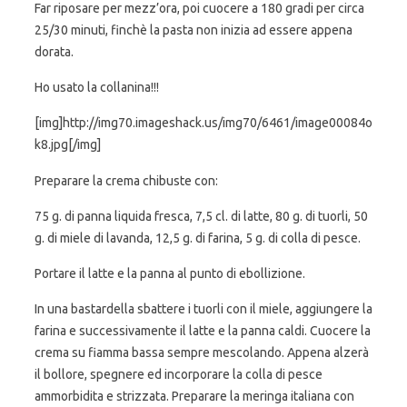
Far riposare per mezz’ora, poi cuocere a 180 gradi per circa
25/30 minuti, finchè la pasta non inizia ad essere appena
dorata.
Ho usato la collanina!!!
[img]http://img70.imageshack.us/img70/6461/image00084o
k8.jpg[/img]
Preparare la crema chibuste con:
75 g. di panna liquida fresca, 7,5 cl. di latte, 80 g. di tuorli, 50
g. di miele di lavanda, 12,5 g. di farina, 5 g. di colla di pesce.
Portare il latte e la panna al punto di ebollizione.
In una bastardella sbattere i tuorli con il miele, aggiungere la
farina e successivamente il latte e la panna caldi. Cuocere la
crema su fiamma bassa sempre mescolando. Appena alzerà
il bollore, spegnere ed incorporare la colla di pesce
ammorbidita e strizzata. Preparare la meringa italiana con