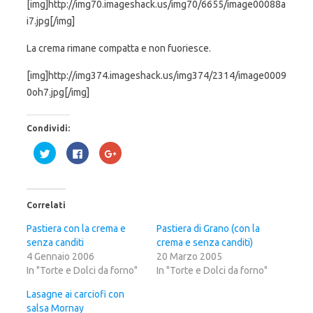
[img]http://img70.imageshack.us/img70/6655/image00088a
i7.jpg[/img]
La crema rimane compatta e non fuoriesce.
[img]http://img374.imageshack.us/img374/2314/image0009
0oh7.jpg[/img]
Condividi:
F
F
F
a
a
a
i
i
i
c
c
c
l
l
l
i
i
i
c
c
c
Correlati
q
p
q
u
e
u
i
r
i
Pastiera con la crema e
Pastiera di Grano (con la
p
c
p
senza canditi
e
o
e
crema e senza canditi)
r
n
r
4 Gennaio 2006
20 Marzo 2005
c
d
c
o
i
o
In "Torte e Dolci da forno"
In "Torte e Dolci da forno"
n
v
n
d
i
d
i
d
i
Lasagne ai carciofi con
v
e
v
salsa Mornay
i
r
i