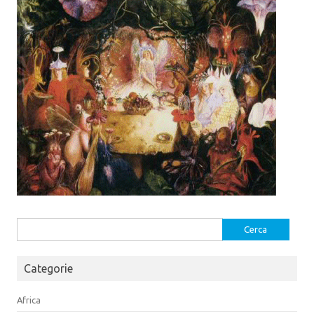
a
a
)
)
Ricerca
per:
Categorie
Africa