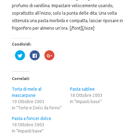
profumo di vanillina. Impastare velocemente usando,
soprattutto all’inizio, solo la punta delle dita. Una volta
ottenuta una pasta morbida e compatta, lasciar riposare in
frigorifero per almeno un’ora. [/font][/size]
Condividi:
F
F
F
a
a
a
i
i
i
c
c
c
l
l
l
i
i
i
c
c
c
Correlati
q
p
q
u
e
u
i
r
i
Torta di mele al
Pasta sablee
p
c
p
mascarpone
e
o
e
18 Ottobre 2003
r
n
r
19 Ottobre 2003
In "Impasti base"
c
d
c
o
i
o
In "Torte e Dolci da forno"
n
v
n
d
i
d
i
d
i
Pasta a foncer dolce
v
e
v
18 Ottobre 2003
i
r
i
d
e
d
In "Impasti base"
e
s
e
r
u
r