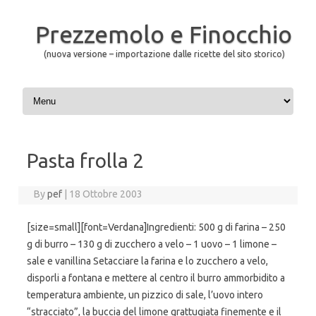
Prezzemolo e Finocchio
(nuova versione – importazione dalle ricette del sito storico)
Skip to content
Pasta frolla 2
By
pef
|
18 Ottobre 2003
[size=small][font=Verdana]Ingredienti: 500 g di farina – 250
g di burro – 130 g di zucchero a velo – 1 uovo – 1 limone –
sale e vanillina Setacciare la farina e lo zucchero a velo,
disporli a fontana e mettere al centro il burro ammorbidito a
temperatura ambiente, un pizzico di sale, l’uovo intero
“stracciato”, la buccia del limone grattugiata finemente e il