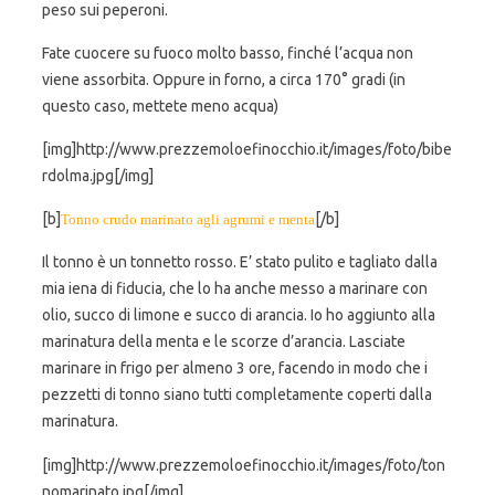
peso sui peperoni.
Fate cuocere su fuoco molto basso, finché l’acqua non
viene assorbita. Oppure in forno, a circa 170° gradi (in
questo caso, mettete meno acqua)
[img]http://www.prezzemoloefinocchio.it/images/foto/bibe
rdolma.jpg[/img]
[b]
[/b]
Tonno crudo marinato agli agrumi e menta
Il tonno è un tonnetto rosso. E’ stato pulito e tagliato dalla
mia iena di fiducia, che lo ha anche messo a marinare con
olio, succo di limone e succo di arancia. Io ho aggiunto alla
marinatura della menta e le scorze d’arancia. Lasciate
marinare in frigo per almeno 3 ore, facendo in modo che i
pezzetti di tonno siano tutti completamente coperti dalla
marinatura.
[img]http://www.prezzemoloefinocchio.it/images/foto/ton
nomarinato.jpg[/img]