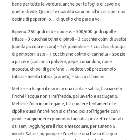
bene per tutte le verdure, anche per le foglie di cavolo o
quelle di vite. Quindi, le quantità saranno all’incirca per una
decina di peperoni o… di quello che pare a voi.
Ripieno: 250 gr di riso – olio e.v. – 500/600 gr di cipolle
tritate – 3 cucchiai colmi di pinoli – 3 cucchiai colmi di uvetta
(quella piccola e scura) – 2/3 pomodori – 2 cucchiai di polpa
di pomodori- sale – 1 cucchiaino colmo di cannella – spezie
a piacere (cumino in polvere, pepe, coriandolo, noce
moscata, chiodi di garofano… vedete voi) prezzemolo
tritato – menta tritata (o aneto) – succo di limone
Mettere a bagno il riso in acqua calda e salata, lasciarcelo
finché l’acqua non si raffredda, poi lavarlo e asciugarlo.
Mettere l’olio in un tegame, far cuocere lentamente le
cipolle quasi finché non si disfano, poi soffriggerle con i
pinoli e aggiungere i pomodori tagliati a pezzetti e liberati
dai semi. Aggiungere il riso e mescolare, per almeno 5
minuti. Salare, aggiungere l’uvetta e una tazza d’acqua