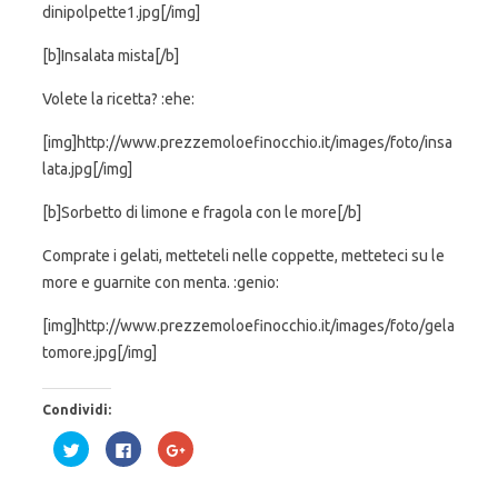
dinipolpette1.jpg[/img]
[b]Insalata mista[/b]
Volete la ricetta? :ehe:
[img]http://www.prezzemoloefinocchio.it/images/foto/insa
lata.jpg[/img]
[b]Sorbetto di limone e fragola con le more[/b]
Comprate i gelati, metteteli nelle coppette, metteteci su le
more e guarnite con menta. :genio:
[img]http://www.prezzemoloefinocchio.it/images/foto/gela
tomore.jpg[/img]
Condividi:
F
F
F
a
a
a
i
i
i
c
c
c