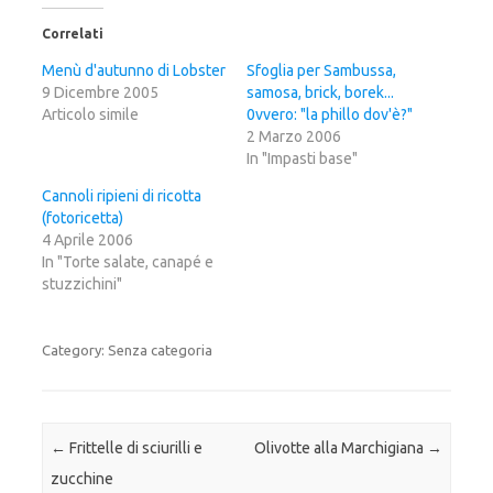
l
l
l
i
i
i
c
c
c
Correlati
q
p
q
u
e
u
i
r
i
Menù d'autunno di Lobster
Sfoglia per Sambussa,
p
c
p
9 Dicembre 2005
e
o
e
samosa, brick, borek...
r
n
r
Articolo simile
0vvero: "la phillo dov'è?"
c
d
c
o
i
o
2 Marzo 2006
n
v
n
d
i
d
In "Impasti base"
i
d
i
v
e
v
Cannoli ripieni di ricotta
i
r
i
d
e
d
(fotoricetta)
e
s
e
r
u
r
4 Aprile 2006
e
F
e
In "Torte salate, canapé e
s
a
s
u
c
u
stuzzichini"
T
e
G
w
b
o
i
o
o
t
o
g
t
k
l
Category: Senza categoria
e
(
e
r
S
+
(
i
(
S
a
S
i
p
i
a
r
a
p
e
p
Post navigation
←
Frittelle di sciurilli e
Olivotte alla Marchigiana
→
r
i
r
e
n
e
i
u
i
zucchine
n
n
n