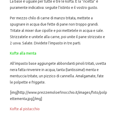
La base è uguale per tutte e tre le kofta. E la “ricetta” è
puramente indicativa: seguite l’istinto e il vostro gusto.
Per mezzo chilo di carne di manzo tritata, mettete a
spugnare in acqua due fette di pane non troppo grandi.
Tritate al mixer due cipolle e poi mettetele in acqua e sale.
Strizzatele e unitele alla carne, poi unite il pane strizzato e
2 uova. Salate. Dividete l’impasto in tre parti.
Kofte alla menta
All’impasto base aggiungete abbondanti pinoli tritati, uvetta
nera fatta rinvenire in acqua, tanta (tantissima!) menta e
mentuccia tritate, un pizzico di cannella. Amalgamate, fate
le polpette e friggete.
[img]http://www.prezzemoloefinocchio.it/images/foto/polp
ettementa.jpg[/img]
Kofte al pistacchio