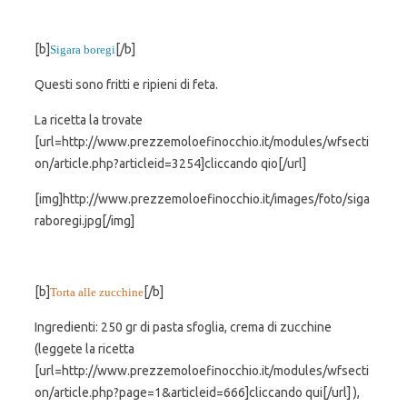
[b]
[/b]
Sigara boregi
Questi sono fritti e ripieni di feta.
La ricetta la trovate
[url=http://www.prezzemoloefinocchio.it/modules/wfsecti
on/article.php?articleid=3254]cliccando qio[/url]
[img]http://www.prezzemoloefinocchio.it/images/foto/siga
raboregi.jpg[/img]
[b]
[/b]
Torta alle zucchine
Ingredienti: 250 gr di pasta sfoglia, crema di zucchine
(leggete la ricetta
[url=http://www.prezzemoloefinocchio.it/modules/wfsecti
on/article.php?page=1&articleid=666]cliccando qui[/url] ),