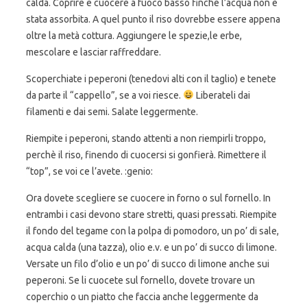
calda. Coprire e cuocere a fuoco basso finché l’acqua non è
stata assorbita. A quel punto il riso dovrebbe essere appena
oltre la metà cottura. Aggiungere le spezie,le erbe,
mescolare e lasciar raffreddare.
Scoperchiate i peperoni (tenedovi alti con il taglio) e tenete
da parte il “cappello”, se a voi riesce.
Liberateli dai
filamenti e dai semi. Salate leggermente.
Riempite i peperoni, stando attenti a non riempirli troppo,
perchè il riso, finendo di cuocersi si gonfierà. Rimettere il
“top”, se voi ce l’avete. :genio:
Ora dovete scegliere se cuocere in forno o sul fornello. In
entrambi i casi devono stare stretti, quasi pressati. Riempite
il fondo del tegame con la polpa di pomodoro, un po’ di sale,
acqua calda (una tazza), olio e.v. e un po’ di succo di limone.
Versate un filo d’olio e un po’ di succo di limone anche sui
peperoni. Se li cuocete sul fornello, dovete trovare un
coperchio o un piatto che faccia anche leggermente da