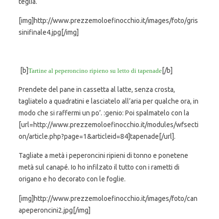
teglia.
[img]http://www.prezzemoloefinocchio.it/images/foto/gris
sinifinale4.jpg[/img]
[b]
[/b]
Tartine al peperoncino ripieno su letto di tapenade
Prendete del pane in cassetta al latte, senza crosta,
tagliatelo a quadratini e lasciatelo all’aria per qualche ora, in
modo che si raffermi un po’. :genio: Poi spalmatelo con la
[url=http://www.prezzemoloefinocchio.it/modules/wfsecti
on/article.php?page=1&articleid=84]tapenade[/url].
Tagliate a metà i peperoncini ripieni di tonno e ponetene
metà sul canapé. Io ho infilzato il tutto con i rametti di
origano e ho decorato con le foglie.
[img]http://www.prezzemoloefinocchio.it/images/foto/can
apeperoncini2.jpg[/img]