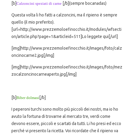
[b]
[/b](sempre bocanadas)
Calzoncini speziati di carne
Questa volta li ho fatti a calzoncini, ma il ripieno è sempre
quello (il mio preferito).
[url=http://www.prezzemoloefinocchio.it/modules/wfsecti
on/article.php?page=1&articleid=511]Lo leggete qui[/url]
[img]http://www.prezzemoloefinocchio.it/images/foto/calz
oncinocarne2.jpg[/img]
[img]http://www.prezzemoloefinocchio.it/images/foto/mez
zocalzoncinocarneaperto.jpg[/img]
[b]
[/b]
Biber dolmasi
I peperoni turchi sono molto più piccoli dei nostri, ma io ho
avuto la fortuna di trovarne al mercato tre, verdi come
devono essere, piccoli e scartati da tutti. Li ho presi ed ecco
perché vi presento la ricetta. Voi ricordate che il ripieno va