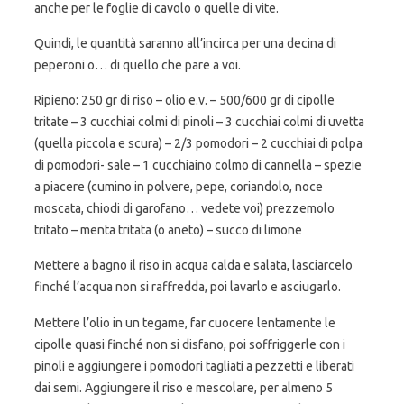
anche per le foglie di cavolo o quelle di vite.
Quindi, le quantità saranno all’incirca per una decina di
peperoni o… di quello che pare a voi.
Ripieno: 250 gr di riso – olio e.v. – 500/600 gr di cipolle
tritate – 3 cucchiai colmi di pinoli – 3 cucchiai colmi di uvetta
(quella piccola e scura) – 2/3 pomodori – 2 cucchiai di polpa
di pomodori- sale – 1 cucchiaino colmo di cannella – spezie
a piacere (cumino in polvere, pepe, coriandolo, noce
moscata, chiodi di garofano… vedete voi) prezzemolo
tritato – menta tritata (o aneto) – succo di limone
Mettere a bagno il riso in acqua calda e salata, lasciarcelo
finché l’acqua non si raffredda, poi lavarlo e asciugarlo.
Mettere l’olio in un tegame, far cuocere lentamente le
cipolle quasi finché non si disfano, poi soffriggerle con i
pinoli e aggiungere i pomodori tagliati a pezzetti e liberati
dai semi. Aggiungere il riso e mescolare, per almeno 5