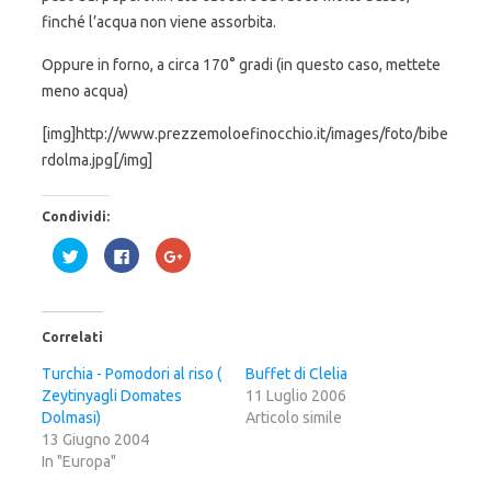
finché l’acqua non viene assorbita.
Oppure in forno, a circa 170° gradi (in questo caso, mettete
meno acqua)
[img]http://www.prezzemoloefinocchio.it/images/foto/bibe
rdolma.jpg[/img]
Condividi:
F
F
F
a
a
a
i
i
i
c
c
c
l
l
l
i
i
i
c
c
c
Correlati
q
p
q
u
e
u
i
r
i
Turchia - Pomodori al riso (
Buffet di Clelia
p
c
p
Zeytinyagli Domates
e
o
e
11 Luglio 2006
r
n
r
Dolmasi)
Articolo simile
c
d
c
o
i
o
13 Giugno 2004
n
v
n
In "Europa"
d
i
d
i
d
i
v
e
v