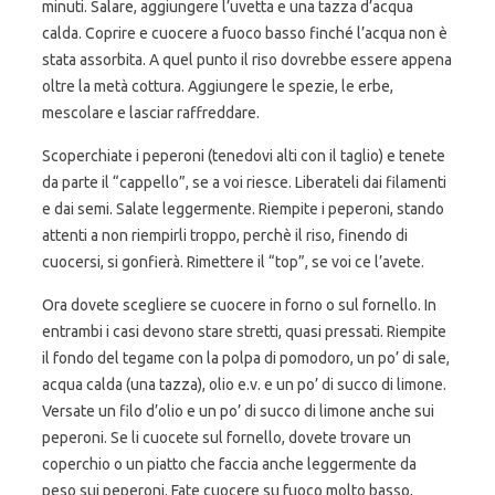
minuti. Salare, aggiungere l’uvetta e una tazza d’acqua
calda. Coprire e cuocere a fuoco basso finché l’acqua non è
stata assorbita. A quel punto il riso dovrebbe essere appena
oltre la metà cottura. Aggiungere le spezie, le erbe,
mescolare e lasciar raffreddare.
Scoperchiate i peperoni (tenedovi alti con il taglio) e tenete
da parte il “cappello”, se a voi riesce. Liberateli dai filamenti
e dai semi. Salate leggermente. Riempite i peperoni, stando
attenti a non riempirli troppo, perchè il riso, finendo di
cuocersi, si gonfierà. Rimettere il “top”, se voi ce l’avete.
Ora dovete scegliere se cuocere in forno o sul fornello. In
entrambi i casi devono stare stretti, quasi pressati. Riempite
il fondo del tegame con la polpa di pomodoro, un po’ di sale,
acqua calda (una tazza), olio e.v. e un po’ di succo di limone.
Versate un filo d’olio e un po’ di succo di limone anche sui
peperoni. Se li cuocete sul fornello, dovete trovare un
coperchio o un piatto che faccia anche leggermente da
peso sui peperoni. Fate cuocere su fuoco molto basso,