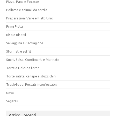
Pizze, Pane e Focacce
Pollame e animali da cortile
Preparazioni Varie e Piatti Unici
Primi Piatti
Riso e Risotti
Selvaggina e Cacciagione
Sformati e sufflè
Sughi, Salse, Condimenti e Marinate
Torte e Dolci da forno
Torte salate, canapé e stuzzichini
Trash-food: Peccati Inconfessabili
Uova
Vegetali
Articoli recenti