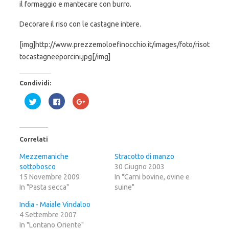
il formaggio e mantecare con burro.
Decorare il riso con le castagne intere.
[img]http://www.prezzemoloefinocchio.it/images/foto/risot
tocastagneeporcini.jpg[/img]
Condividi:
F
F
F
a
a
a
i
i
i
c
c
c
l
l
l
i
i
i
c
c
c
Correlati
q
p
q
u
e
u
i
r
i
Mezzemaniche
Stracotto di manzo
p
c
p
sottobosco
e
o
e
30 Giugno 2003
r
n
r
15 Novembre 2009
In "Carni bovine, ovine e
c
d
c
o
i
o
In "Pasta secca"
suine"
n
v
n
d
i
d
i
d
i
India - Maiale Vindaloo
v
e
v
4 Settembre 2007
i
r
i
d
e
d
In "Lontano Oriente"
e
s
e