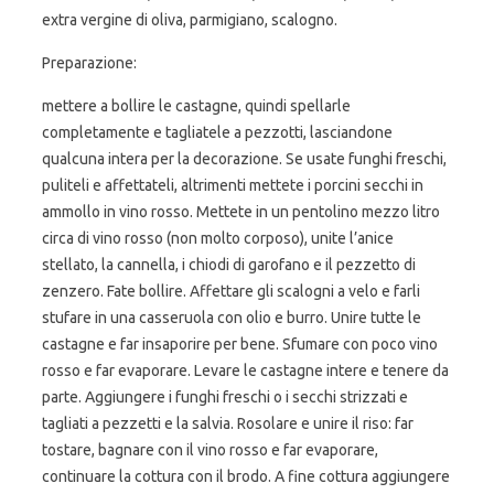
extra vergine di oliva, parmigiano, scalogno.
Preparazione:
mettere a bollire le castagne, quindi spellarle
completamente e tagliatele a pezzotti, lasciandone
qualcuna intera per la decorazione. Se usate funghi freschi,
puliteli e affettateli, altrimenti mettete i porcini secchi in
ammollo in vino rosso. Mettete in un pentolino mezzo litro
circa di vino rosso (non molto corposo), unite l’anice
stellato, la cannella, i chiodi di garofano e il pezzetto di
zenzero. Fate bollire. Affettare gli scalogni a velo e farli
stufare in una casseruola con olio e burro. Unire tutte le
castagne e far insaporire per bene. Sfumare con poco vino
rosso e far evaporare. Levare le castagne intere e tenere da
parte. Aggiungere i funghi freschi o i secchi strizzati e
tagliati a pezzetti e la salvia. Rosolare e unire il riso: far
tostare, bagnare con il vino rosso e far evaporare,
continuare la cottura con il brodo. A fine cottura aggiungere