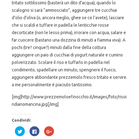
tritato sottilissimo (basterà un dito d’acqua); quando lo
scalogno si sarà “ammosciato”, aggiungere tre cucchiai
d’olio d’oliva (o, ancora meglio, ghee se ce l’avete), lasciare
che si scaldi e tuffare in padella le lenticchie rosse
decorticate (non le lesso prima), irrorare con acqua, salare e
far cuocere (bastano una dozzina di minuti a fiamma viva). A
pochi (tre? cinque?) minuti dalla fine della cottura
aggiungere un paio di cucchiai di yogurt naturale e cumino
polverizzato. Scolare il riso e tuffarlo in padella nel
condimento, spadellare un minuto, spengnere il fuoco,
aggiungere abbondante prezzemolo fresco tritato e servire.
a me personalmente è piaciuto tantissimo.
[img]http://www.prezzemoloefinocchio.it/images/foto/risoi
ndianomancina.jpg[/img]
Condividi:
F
F
F
a
a
a
i
i
i