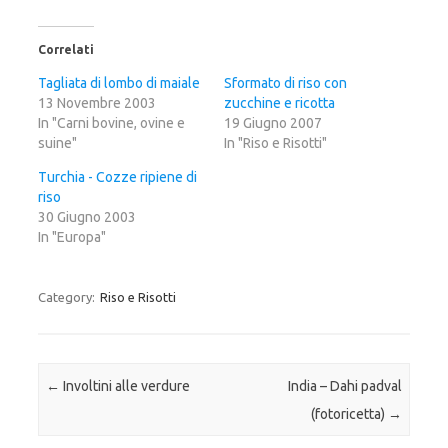
c
c
c
l
l
l
i
i
i
c
c
c
Correlati
q
p
q
u
e
u
i
r
i
Tagliata di lombo di maiale
Sformato di riso con
p
c
p
13 Novembre 2003
e
o
e
zucchine e ricotta
r
n
r
In "Carni bovine, ovine e
19 Giugno 2007
c
d
c
o
i
o
suine"
In "Riso e Risotti"
n
v
n
d
i
d
i
d
i
Turchia - Cozze ripiene di
v
e
v
riso
i
r
i
d
e
d
30 Giugno 2003
e
s
e
r
u
r
In "Europa"
e
F
e
s
a
s
u
c
u
T
e
G
w
b
o
Category:
Riso e Risotti
i
o
o
t
o
g
t
k
l
e
(
e
r
S
+
(
i
(
S
a
S
Post navigation
←
Involtini alle verdure
India – Dahi padval
i
p
i
a
r
a
(fotoricetta)
→
p
e
p
r
i
r
e
n
e