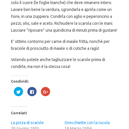
solo il cuore (le foglie bianche) che deve rimanere intero.
Lavare ben bene la verdura, sgrondarla e aprirla come un
fiore, in una zuppiera. Condirla con aglio e peperoncino a
pezzi, olio, sale e aceto. Richiudere la scarola con le mani.
Lasciare “riposare” una quindicina di minuti prima di gustare!
E’ ottimo contorno per carne di maiale fritta, nonchè per
braciole di prosciutto di maiale o di cotiche a ragù!
Volendo potete anche tagliuzzare le scarole prima di
condirle, ma non è la stessa cosa!
Condividi:
F
F
F
a
a
a
i
i
i
c
c
c
l
l
l
i
i
i
c
c
c
Correlati
q
p
q
u
e
u
i
r
i
La pizza di scarole
Orecchiette con la rucola
p
c
p
30 Giugno 2003
e
o
e
19 Marzo 2004