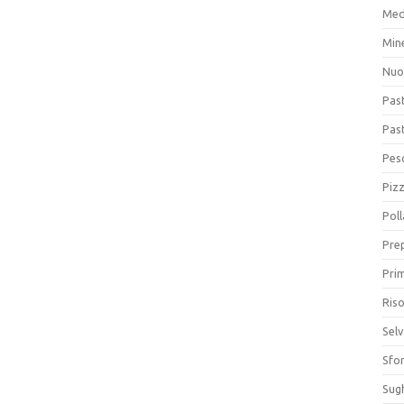
Med
Min
Nuo
Pas
Pas
Pesc
Piz
Poll
Prep
Prim
Riso
Sel
Sfor
Sugh