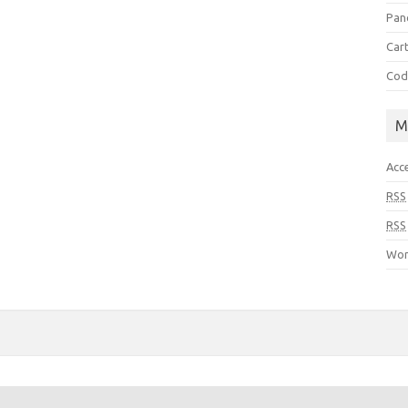
Pan
Cart
Cod
M
Acc
RSS
RSS
Wor