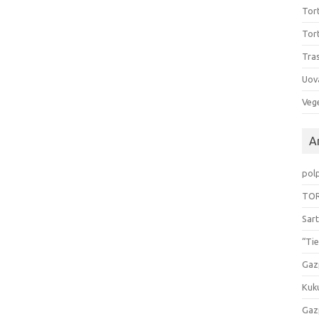
Tort
Tort
Tras
Uov
Vege
Ar
pol
TOR
Sart
“Tie
Gaz
Kuk
Gaz