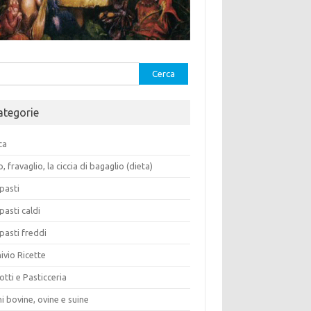
rca
ategorie
ca
o, fravaglio, la ciccia di bagaglio (dieta)
pasti
pasti caldi
pasti freddi
ivio Ricette
otti e Pasticceria
i bovine, ovine e suine