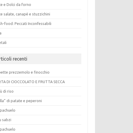
e e Dolci da forno
e salate, canapé e stuzzichini
h-food: Peccati Inconfessabili
a
tali
ticoli recenti
pette prezzemolo e finocchio
TA DI CIOCCOLATO E FRUTTA SECCA
ù di riso
lla” di patate e peperoni
pachuelo
u sabzi
pachuelo