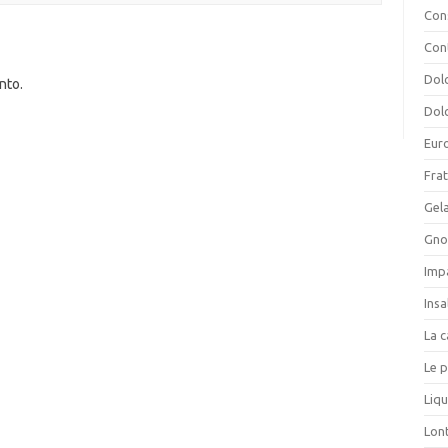
Cons
Con
Dolc
nto.
Dolc
Eur
Frat
Gela
Gnoc
Imp
Insa
La c
Le p
Liqu
Lon