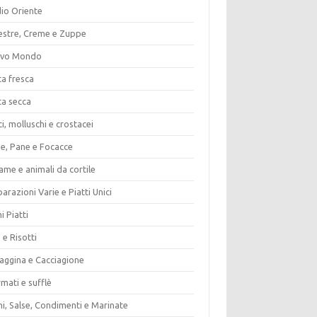
io Oriente
estre, Creme e Zuppe
vo Mondo
ta fresca
ta secca
i, molluschi e crostacei
ze, Pane e Focacce
ame e animali da cortile
arazioni Varie e Piatti Unici
i Piatti
 e Risotti
vaggina e Cacciagione
mati e sufflè
i, Salse, Condimenti e Marinate