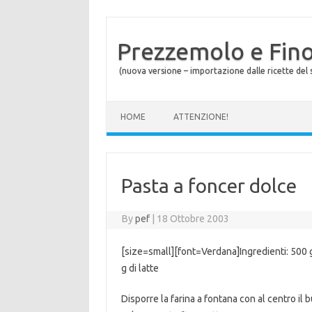
Prezzemolo e Fin
(nuova versione – importazione dalle ricette del s
Skip to content
HOME
ATTENZIONE!
Pasta a foncer dolce
By
pef
|
18 Ottobre 2003
[size=small][font=Verdana]Ingredienti: 500 g 
g di latte
Disporre la farina a fontana con al centro il 