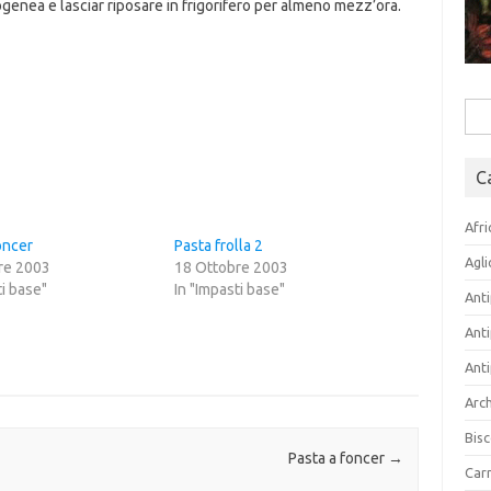
nea e lasciar riposare in frigorifero per almeno mezz’ora.
Rice
per:
C
Afri
oncer
Pasta frolla 2
Agli
re 2003
18 Ottobre 2003
ti base"
In "Impasti base"
Anti
Anti
Anti
Arch
Bisc
Pasta a foncer
→
Carn