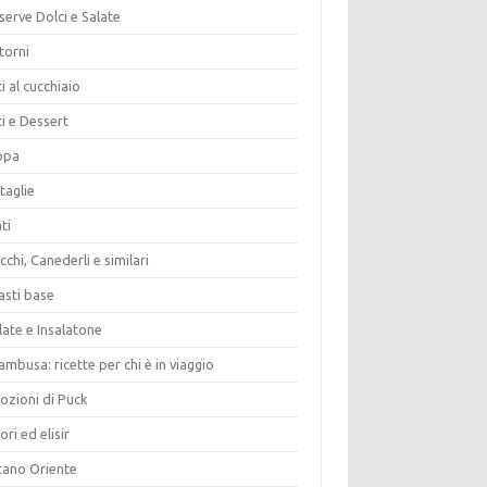
erve Dolci e Salate
torni
i al cucchiaio
i e Dessert
opa
taglie
ti
chi, Canederli e similari
asti base
late e Insalatone
ambusa: ricette per chi è in viaggio
ozioni di Puck
ori ed elisir
tano Oriente