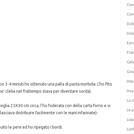
Cons
Con
Dolc
Dolc
Eur
Frat
Gela
Gnoc
Imp
opo 3-4 minuti ho ottenuto una palla di pasta morbida. L’ho ftto
Insa
e’ clelia nel frattempo stava per diventare sorda).
La c
eglia 25X30 cm circa, l’ho foderata con della carta forno e vi
Le p
 lasciava distribuire facilmente con le mani infarinate)-
Liqu
buito le pere ed ho ripegato i bordi.
Lon