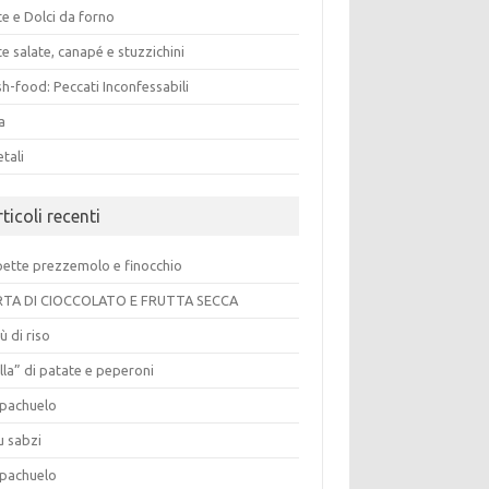
e e Dolci da forno
e salate, canapé e stuzzichini
h-food: Peccati Inconfessabili
a
tali
ticoli recenti
pette prezzemolo e finocchio
TA DI CIOCCOLATO E FRUTTA SECCA
ù di riso
lla” di patate e peperoni
pachuelo
u sabzi
pachuelo