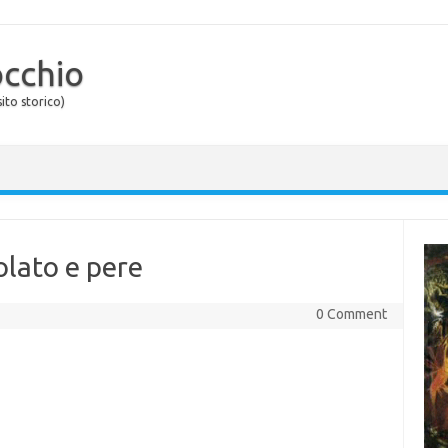
occhio
ito storico)
olato e pere
0 Comment