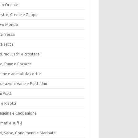
io Oriente
estre, Creme e Zuppe
vo Mondo
ta fresca
ta secca
i, molluschi e crostacei
ze, Pane e Focacce
ame e animali da cortile
arazioni Varie e Piatti Unici
i Piatti
 e Risotti
vaggina e Cacciagione
mati e sufflè
i, Salse, Condimenti e Marinate