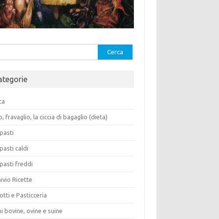
rca
ategorie
ca
o, fravaglio, la ciccia di bagaglio (dieta)
pasti
pasti caldi
pasti freddi
ivio Ricette
otti e Pasticceria
i bovine, ovine e suine