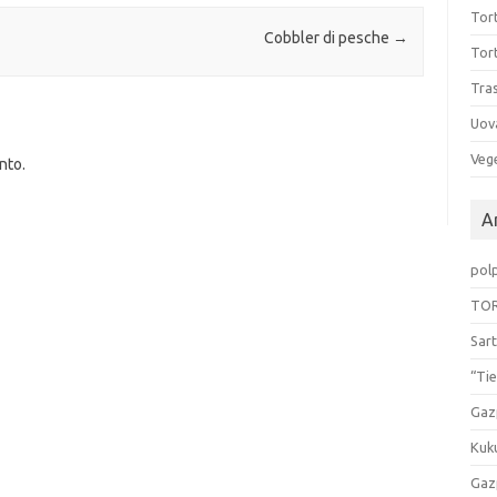
Tort
Cobbler di pesche
→
Tort
Tras
Uov
Vege
nto.
Ar
pol
TOR
Sart
“Tie
Gaz
Kuk
Gaz