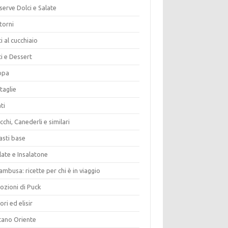
erve Dolci e Salate
torni
i al cucchiaio
i e Dessert
opa
taglie
ti
chi, Canederli e similari
asti base
late e Insalatone
ambusa: ricette per chi è in viaggio
ozioni di Puck
ori ed elisir
tano Oriente