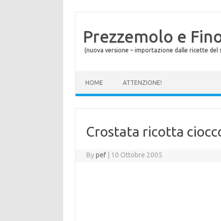
Prezzemolo e Fin
(nuova versione – importazione dalle ricette del s
Skip to content
HOME
ATTENZIONE!
Crostata ricotta ciocc
By
pef
|
10 Ottobre 2005