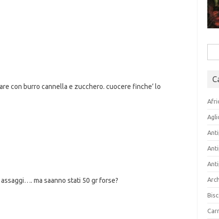
Rice
per:
C
ufare con burro cannella e zucchero. cuocere finche’ lo
Afri
Agli
Anti
Anti
Anti
Arch
i assaggi…. ma saanno stati 50 gr forse?
Bisc
Carn