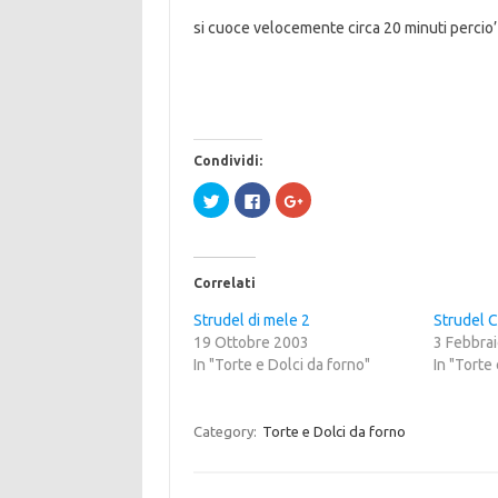
si cuoce velocemente circa 20 minuti percio’ 
Condividi:
F
F
F
a
a
a
i
i
i
c
c
c
l
l
l
i
i
i
c
c
c
Correlati
q
p
q
u
e
u
i
r
i
Strudel di mele 2
Strudel Cl
p
c
p
19 Ottobre 2003
e
o
e
3 Febbra
r
n
r
In "Torte e Dolci da forno"
In "Torte
c
d
c
o
i
o
n
v
n
d
i
d
i
d
i
Category:
Torte e Dolci da forno
v
e
v
i
r
i
d
e
d
e
s
e
r
u
r