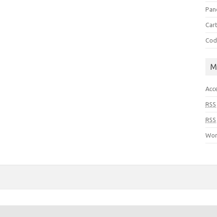
Pan
Cart
Cod
M
Acc
RSS
RSS
Wor