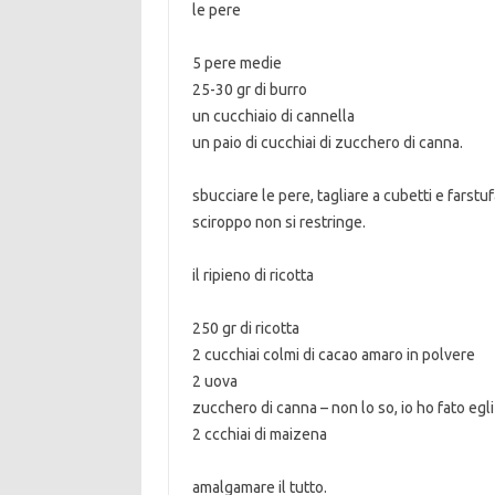
le pere
5 pere medie
25-30 gr di burro
un cucchiaio di cannella
un paio di cucchiai di zucchero di canna.
sbucciare le pere, tagliare a cubetti e farst
sciroppo non si restringe.
il ripieno di ricotta
250 gr di ricotta
2 cucchiai colmi di cacao amaro in polvere
2 uova
zucchero di canna – non lo so, io ho fato egl
2 ccchiai di maizena
amalgamare il tutto.