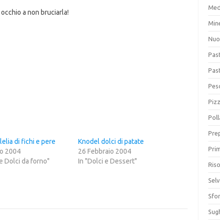
Med
occhio a non bruciarla!
Min
Nuo
Pas
Pas
Pesc
Piz
Poll
Prep
elia di fichi e pere
Knodel dolci di patate
Prim
io 2004
26 Febbraio 2004
 e Dolci da forno"
In "Dolci e Dessert"
Riso
Sel
Sfor
Sugh