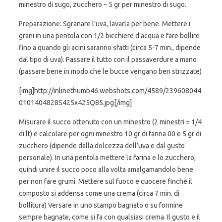
minestro di sugo, zucchero – 5 gr per minestro di sugo.
Preparazione: Sgranare l’uva, lavarla per bene. Mettere i
grani in una pentola con 1/2 bicchiere d’acqua e fare bollire
fino a quando gli acini saranno sfatti (circa 5-7 min., dipende
dal tipo di uva). Passare il tutto con il passaverdure a mano
(passare bene in modo che le bucce vengano ben strizzate)
[img]http://inlinethumb46.webshots.com/4589/239608044
0101404828S425x425Q85.jpg[/img]
Misurare il succo ottenuto con un minestro (2 minestri = 1/4
di lt) e calcolare per ogni minestro 10 gr di farina 00 e 5 gr di
zucchero (dipende dalla dolcezza dell’uva e dal gusto
personale). In una pentola mettere la farina e lo zucchero,
quindi unire il succo poco alla volta amalgamandolo bene
per non fare grumi. Mettere sul fuoco e cuocere finchè il
composto si addensa come una crema (circa 7 min. di
bollitura) Versare in uno stampo bagnato o su formine
sempre bagnate, come si fa con qualsiasi crema. Il gusto e il