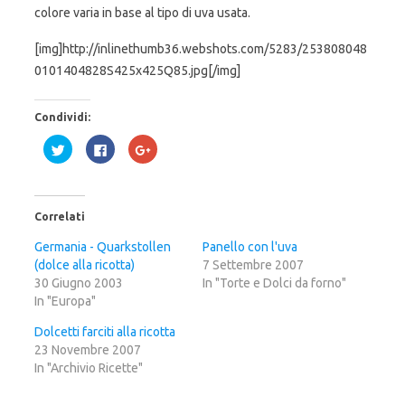
colore varia in base al tipo di uva usata.
[img]http://inlinethumb36.webshots.com/5283/253808048
0101404828S425x425Q85.jpg[/img]
Condividi:
F
F
F
a
a
a
i
i
i
c
c
c
l
l
l
i
i
i
c
c
c
Correlati
q
p
q
u
e
u
i
r
i
Germania - Quarkstollen
Panello con l'uva
p
c
p
(dolce alla ricotta)
e
o
e
7 Settembre 2007
r
n
r
30 Giugno 2003
In "Torte e Dolci da forno"
c
d
c
o
i
o
In "Europa"
n
v
n
d
i
d
i
d
i
Dolcetti farciti alla ricotta
v
e
v
23 Novembre 2007
i
r
i
d
e
d
In "Archivio Ricette"
e
s
e
r
u
r
e
F
e