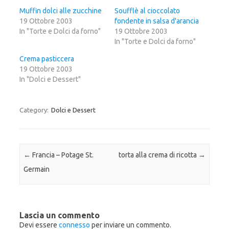
u
e
u
i
r
i
Muffin dolci alle zucchine
Soufflè al cioccolato
p
c
p
19 Ottobre 2003
e
o
e
fondente in salsa d'arancia
r
n
r
In "Torte e Dolci da forno"
19 Ottobre 2003
c
d
c
o
i
o
In "Torte e Dolci da forno"
n
v
n
d
i
d
i
d
i
Crema pasticcera
v
e
v
19 Ottobre 2003
i
r
i
d
e
d
In "Dolci e Dessert"
e
s
e
r
u
r
e
F
e
s
a
s
u
c
u
Category:
Dolci e Dessert
T
e
G
w
b
o
i
o
o
t
o
g
t
k
l
e
(
e
r
S
+
Post navigation
←
Francia – Potage St.
torta alla crema di ricotta
→
(
i
(
S
a
S
i
p
i
Germain
a
r
a
p
e
p
r
i
r
e
n
e
i
u
i
n
n
n
u
a
u
Lascia un commento
n
n
n
a
u
a
Devi essere
connesso
per inviare un commento.