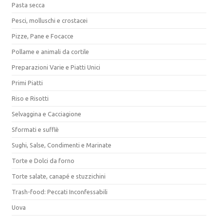
Pasta secca
Pesci, molluschi e crostacei
Pizze, Pane e Focacce
Pollame e animali da cortile
Preparazioni Varie e Piatti Unici
Primi Piatti
Riso e Risotti
Selvaggina e Cacciagione
Sformati e sufflè
Sughi, Salse, Condimenti e Marinate
Torte e Dolci da forno
Torte salate, canapé e stuzzichini
Trash-food: Peccati Inconfessabili
Uova