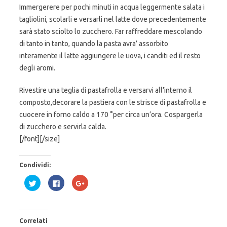
Immergerere per pochi minuti in acqua leggermente salata i
tagliolini, scolarli e versarli nel latte dove precedentemente
sarà stato sciolto lo zucchero. Far raffreddare mescolando
di tanto in tanto, quando la pasta avra’ assorbito
interamente il latte aggiungere le uova, i canditi ed il resto
degli aromi.
Rivestire una teglia di pastafrolla e versarvi all’interno il
composto,decorare la pastiera con le strisce di pastafrolla e
cuocere in forno caldo a 170 °per circa un’ora. Cospargerla
di zucchero e servirla calda.
[/font][/size]
Condividi:
F
F
F
a
a
a
i
i
i
c
c
c
l
l
l
i
i
i
c
c
c
Correlati
q
p
q