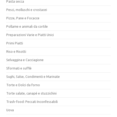
Pasta secca
Pesci, molluschi e crostacei
Pizze, Pane e Focacce
Pollame e animali da cortile
Preparazioni Varie e Piatti Unici
Primi Piatti
Riso e Risotti
Selvaggina e Cacciagione
Sformati e sufflè
Sughi, Salse, Condimenti e Marinate
Torte e Dolci da forno
Torte salate, canapé e stuzzichini
Trash-food: Peccati Inconfessabili
Uova