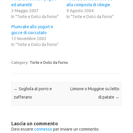
p
c
p
ed amaretti
e
o
e
alla composta di ciliegie
r
n
r
3 Maggio 2007
9 Agosto 2004
c
d
c
o
i
o
In "Torte e Dolci da forno"
In "Torte e Dolci da forno"
n
v
n
d
i
d
i
d
i
Plumcake allo yogurt e
v
e
v
gocce di cioccolato
i
r
i
d
e
d
13 Novembre 2003
e
s
e
r
u
r
In "Torte e Dolci da forno"
e
F
e
s
a
s
u
c
u
T
e
G
w
b
o
Category:
Torte e Dolci da forno
i
o
o
t
o
g
t
k
l
e
(
e
r
S
+
(
i
(
S
a
S
Post navigation
←
Sogliola al porro e
Limone o Muggine su letto
i
p
i
a
r
a
zafferano
di patate
→
p
e
p
r
i
r
e
n
e
i
u
i
n
n
n
u
a
u
n
n
n
a
u
a
Lascia un commento
n
o
n
Devi essere
connesso
per inviare un commento.
u
v
u