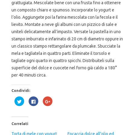
grattugiata. Mescolate bene con una frusta fino a ottenere
un composto chiaro e spumoso. Incorporate lo yogurt e
l’olio. Aggiungete poi la farina mescolata con la fecola e il
lievito. Montate a neve gli albumi con un pizzico di sale e
uniteli delicatamente all’impasto. Versate la pastella in uno
stampo imburrato e infarinato di 20 cm di diametro oppure in
un classico stampo rettangolare da plumcake. Sbucciate la
mela e tagliatela in quattro parti. Eliminate il torsolo e
tagliate ogni quarto in quattro spicchi. Distribuiteli sulla
superficie del dolce e cuocete nel forno già caldo a 180°
per 40 minuti circa.
Condividi:
F
F
F
a
a
a
i
i
i
c
c
c
l
l
l
i
i
i
c
c
c
Correlati
q
p
q
u
e
u
i
r
i
Torta di mele con yogurt
Focaccia dolce all'olio ed