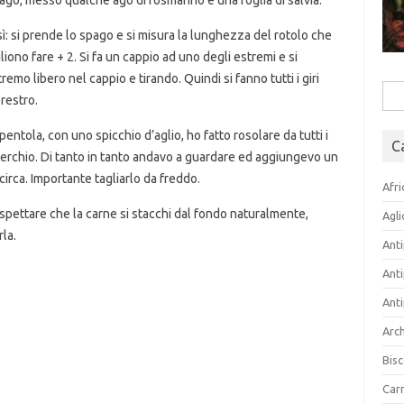
ago, messo qualche ago di rosmarino e una foglia di salvia.
ì: si prende lo spago e si misura la lunghezza del rotolo che
gliono fare + 2. Si fa un cappio ad uno degli estremi e si
remo libero nel cappio e tirando. Quindi si fanno tutti i giri
Rice
 restro.
per:
entola, con uno spicchio d’aglio, ho fatto rosolare da tutti i
C
operchio. Di tanto in tanto andavo a guardare ed aggiungevo un
circa. Importante tagliarlo da freddo.
Afri
spettare che la carne si stacchi dal fondo naturalmente,
Agli
rla.
Anti
Anti
Anti
Arch
Bisc
Carn