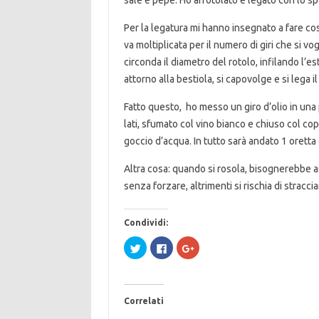
sale e pepe. Ho arrotolato e legato con lo sp
Per la legatura mi hanno insegnato a fare cos
va moltiplicata per il numero di giri che si vo
circonda il diametro del rotolo, infilando l’est
attorno alla bestiola, si capovolge e si lega il
Fatto questo, ho messo un giro d’olio in una p
lati, sfumato col vino bianco e chiuso col c
goccio d’acqua. In tutto sarà andato 1 oretta 
Altra cosa: quando si rosola, bisognerebbe a
senza forzare, altrimenti si rischia di straccia
Condividi:
F
F
F
a
a
a
i
i
i
c
c
c
l
l
l
i
i
i
c
c
c
Correlati
q
p
q
u
e
u