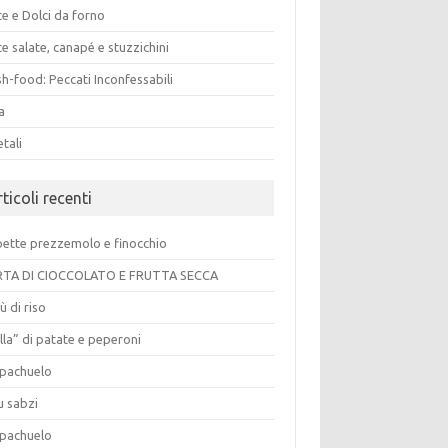
e e Dolci da forno
e salate, canapé e stuzzichini
h-food: Peccati Inconfessabili
a
tali
ticoli recenti
pette prezzemolo e finocchio
TA DI CIOCCOLATO E FRUTTA SECCA
ù di riso
lla” di patate e peperoni
pachuelo
u sabzi
pachuelo