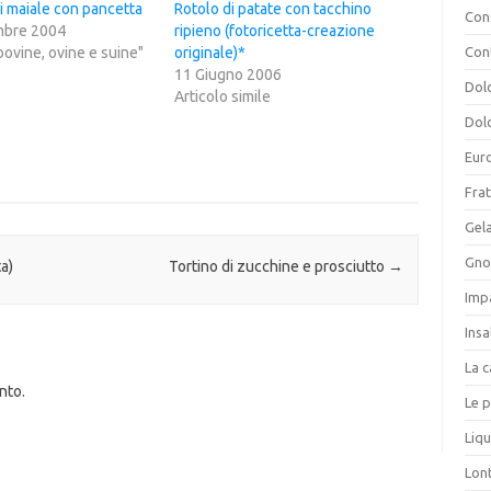
i maiale con pancetta
Rotolo di patate con tacchino
Cons
mbre 2004
ripieno (fotoricetta-creazione
 bovine, ovine e suine"
originale)*
Con
11 Giugno 2006
Dolc
Articolo simile
Dolc
Eur
Frat
Gela
Gnoc
a)
Tortino di zucchine e prosciutto
→
Imp
Insa
La c
nto.
Le p
Liqu
Lon