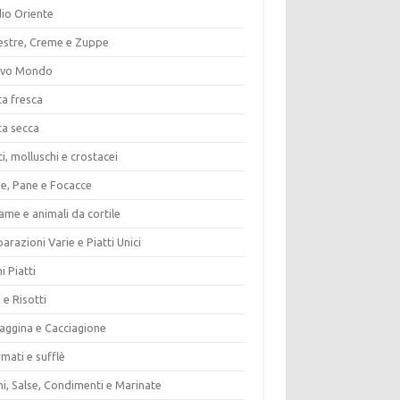
io Oriente
estre, Creme e Zuppe
vo Mondo
ta fresca
ta secca
i, molluschi e crostacei
ze, Pane e Focacce
ame e animali da cortile
arazioni Varie e Piatti Unici
i Piatti
 e Risotti
vaggina e Cacciagione
mati e sufflè
i, Salse, Condimenti e Marinate