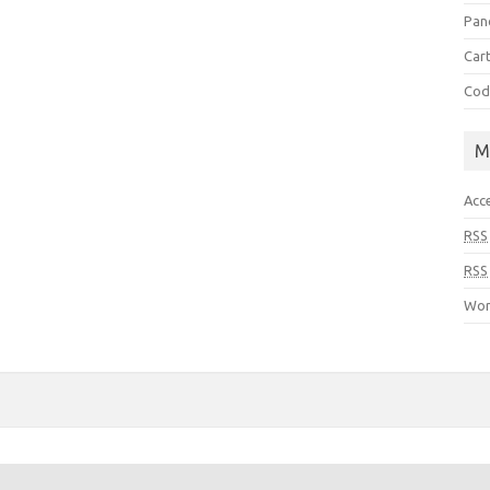
Pan
Cart
Cod
M
Acc
RSS
RSS
Wor