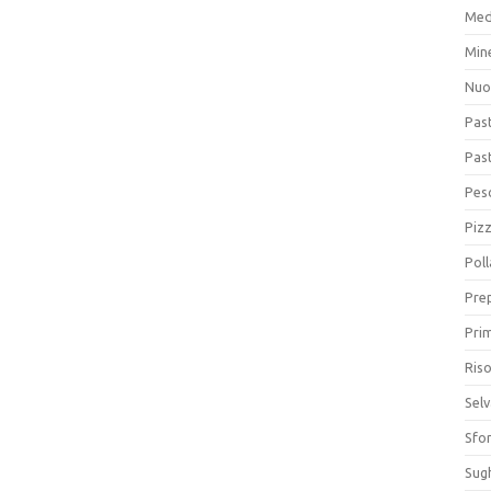
Med
Min
Nuo
Pas
Pas
Pesc
Piz
Poll
Prep
Prim
Riso
Sel
Sfor
Sugh