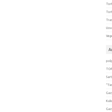
Tort
Tort
Tras
Uov
Vege
Ar
pol
TOR
Sart
“Tie
Gaz
Kuk
Gaz