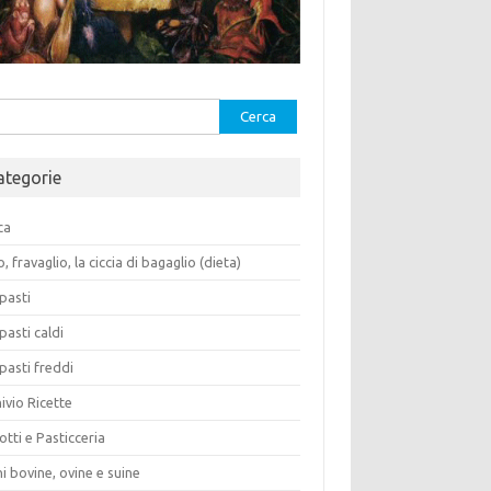
rca
ategorie
ca
o, fravaglio, la ciccia di bagaglio (dieta)
pasti
pasti caldi
pasti freddi
ivio Ricette
otti e Pasticceria
i bovine, ovine e suine