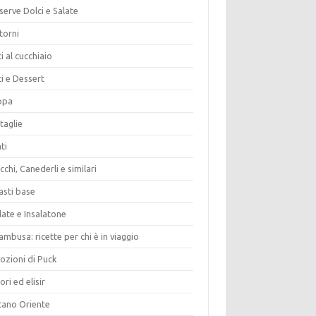
erve Dolci e Salate
torni
i al cucchiaio
i e Dessert
opa
taglie
ti
chi, Canederli e similari
asti base
late e Insalatone
ambusa: ricette per chi è in viaggio
ozioni di Puck
ori ed elisir
tano Oriente