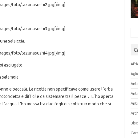
mages/foto/tazunasushi2.jpg[/img]
mages/foto/tazunasushi3.jpg[/img]
Rice
per:
una salsiccia.
C
mages/foto/tazunasushi4.jpg[/img]
Afri
oi asciugato.
Agli
n salamoia.
Anti
nno e baccalà. La ricetta non specificava come usare l`erba
Anti
, rotondetta e difficile da sistemare tra il pesce… L´ho aperta
Anti
l`acqua. L’ho messa tra due fogli di scottex in modo che si
Arch
Bisc
Carn