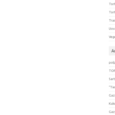
Tort
Tort
Tras
Uov
Vege
Ar
pol
TOR
Sart
“Tie
Gaz
Kuk
Gaz