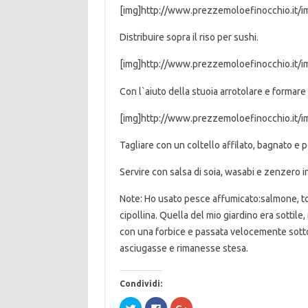
[img]http://www.prezzemoloefinocchio.it/i
Distribuire sopra il riso per sushi.
[img]http://www.prezzemoloefinocchio.it/i
Con l`aiuto della stuoia arrotolare e formare 
[img]http://www.prezzemoloefinocchio.it/i
Tagliare con un coltello affilato, bagnato e p
Servire con salsa di soia, wasabi e zenzero i
Note: Ho usato pesce affumicato:salmone, to
cipollina. Quella del mio giardino era sottile
con una forbice e passata velocemente sotto 
asciugasse e rimanesse stesa.
Condividi:
F
F
F