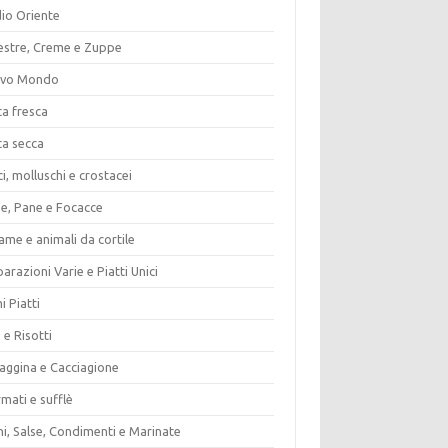
io Oriente
estre, Creme e Zuppe
vo Mondo
ta fresca
ta secca
i, molluschi e crostacei
ze, Pane e Focacce
ame e animali da cortile
arazioni Varie e Piatti Unici
i Piatti
 e Risotti
vaggina e Cacciagione
mati e sufflè
i, Salse, Condimenti e Marinate