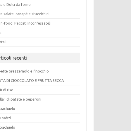
e e Dolci da forno
e salate, canapé e stuzzichini
h-food: Peccati Inconfessabili
a
tali
ticoli recenti
pette prezzemolo e finocchio
TA DI CIOCCOLATO E FRUTTA SECCA
ù di riso
lla” di patate e peperoni
pachuelo
u sabzi
pachuelo