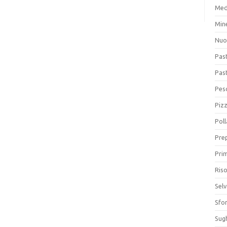
Med
Min
Nuo
Pas
Pas
Pesc
Piz
Poll
Prep
Prim
Riso
Sel
Sfor
Sugh