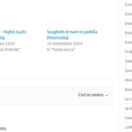
Cons
Con
Dolc
- Nighiri Sushi
Spaghetti di mare in padella
Dolc
ta)
(fotoricetta)
Eur
aio 2005
10 Settembre 2004
no Oriente"
In "Pasta secca"
Frat
Gela
Gnoc
Imp
Insa
Ceci in zimino
→
La c
Le p
Liqu
Lon
nto.