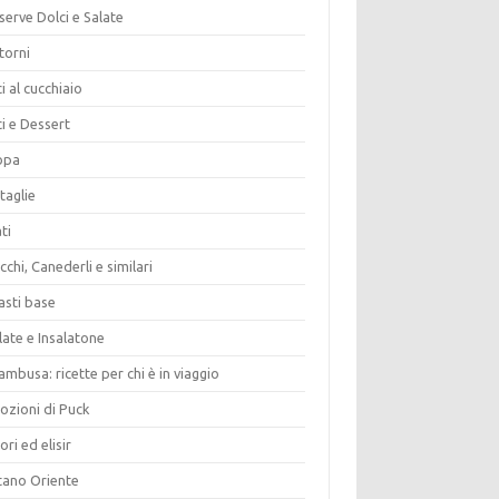
erve Dolci e Salate
torni
i al cucchiaio
i e Dessert
opa
taglie
ti
chi, Canederli e similari
asti base
late e Insalatone
ambusa: ricette per chi è in viaggio
ozioni di Puck
ori ed elisir
tano Oriente