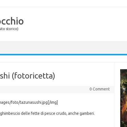
occhio
ito storico)
hi (fotoricetta)
0 Comment
mages/foto/tazunasushi.jpg[/img]
 sghimbescio delle fette di pesce crudo, anche gamberi.