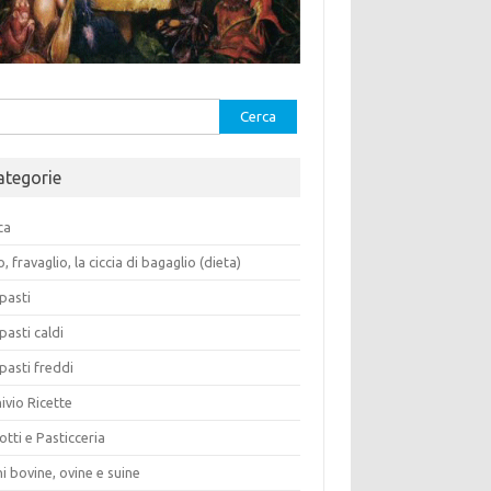
rca
ategorie
ca
o, fravaglio, la ciccia di bagaglio (dieta)
pasti
pasti caldi
pasti freddi
ivio Ricette
otti e Pasticceria
i bovine, ovine e suine