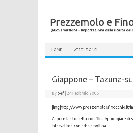
Prezzemolo e Fin
(nuova versione – importazione dalle ricette del s
Skip to content
HOME
ATTENZIONE!
Giappone – Tazuna-sus
By
pef
|
24 Febbraio 2005
[img]http://www.prezzemoloefinocchio.it/i
Coprire la stuoietta con film. Appoggiare di
Intervallare con erba cipollina.