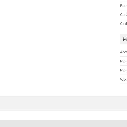
Pan
Cart
Cod
M
Acc
RSS
RSS
Wor