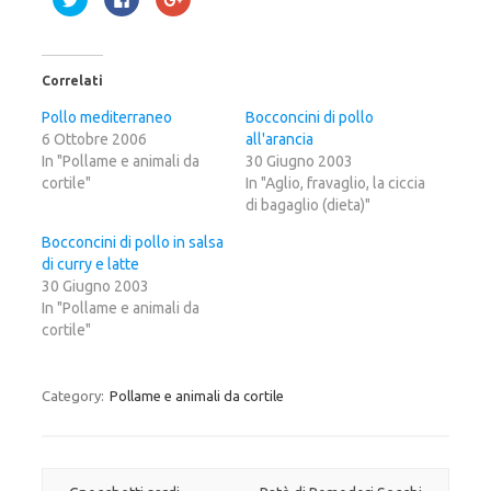
a
a
a
i
i
i
c
c
c
l
l
l
i
i
i
c
c
c
Correlati
q
p
q
u
e
u
i
r
i
Pollo mediterraneo
Bocconcini di pollo
p
c
p
6 Ottobre 2006
e
o
e
all'arancia
r
n
r
In "Pollame e animali da
30 Giugno 2003
c
d
c
o
i
o
cortile"
In "Aglio, fravaglio, la ciccia
n
v
n
d
i
d
di bagaglio (dieta)"
i
d
i
v
e
v
Bocconcini di pollo in salsa
i
r
i
d
e
d
di curry e latte
e
s
e
r
u
r
30 Giugno 2003
e
F
e
In "Pollame e animali da
s
a
s
u
c
u
cortile"
T
e
G
w
b
o
i
o
o
t
o
g
t
k
l
Category:
Pollame e animali da cortile
e
(
e
r
S
+
(
i
(
S
a
S
i
p
i
a
r
a
p
e
p