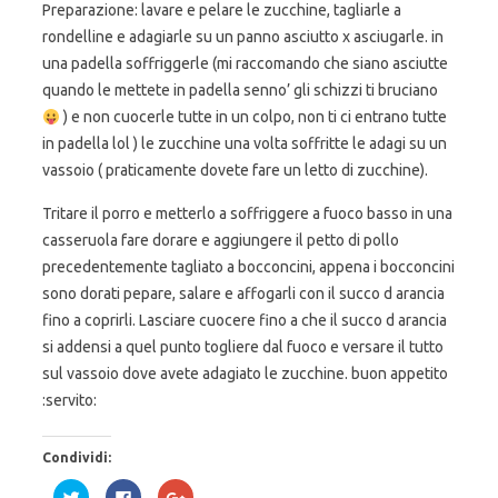
Preparazione: lavare e pelare le zucchine, tagliarle a
rondelline e adagiarle su un panno asciutto x asciugarle. in
una padella soffriggerle (mi raccomando che siano asciutte
quando le mettete in padella senno’ gli schizzi ti bruciano
) e non cuocerle tutte in un colpo, non ti ci entrano tutte
in padella lol ) le zucchine una volta soffritte le adagi su un
vassoio ( praticamente dovete fare un letto di zucchine).
Tritare il porro e metterlo a soffriggere a fuoco basso in una
casseruola fare dorare e aggiungere il petto di pollo
precedentemente tagliato a bocconcini, appena i bocconcini
sono dorati pepare, salare e affogarli con il succo d arancia
fino a coprirli. Lasciare cuocere fino a che il succo d arancia
si addensi a quel punto togliere dal fuoco e versare il tutto
sul vassoio dove avete adagiato le zucchine. buon appetito
:servito:
Condividi:
F
F
F