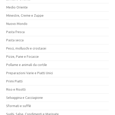
Medio Oriente
Minestre, Creme e Zuppe
Nuovo Mondo
Pasta fresca
Pasta secca
Pesci, molluschi e crostacei
Pizze, Pane e Focacce
Pollame e animali da cortile
Preparazioni Varie e Piatti Unici
Primi Piatti
Riso e Risotti
Selvaggina e Cacciagione
Sformati e sufflè
Sughi, Salse, Condimenti e Marinate