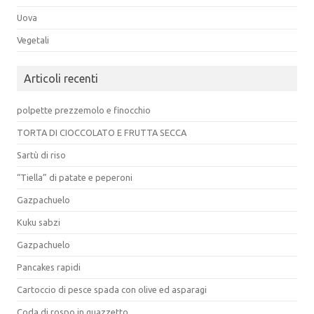
Uova
Vegetali
Articoli recenti
polpette prezzemolo e finocchio
TORTA DI CIOCCOLATO E FRUTTA SECCA
Sartù di riso
“Tiella” di patate e peperoni
Gazpachuelo
Kuku sabzi
Gazpachuelo
Pancakes rapidi
Cartoccio di pesce spada con olive ed asparagi
Coda di rospo in guazzetto