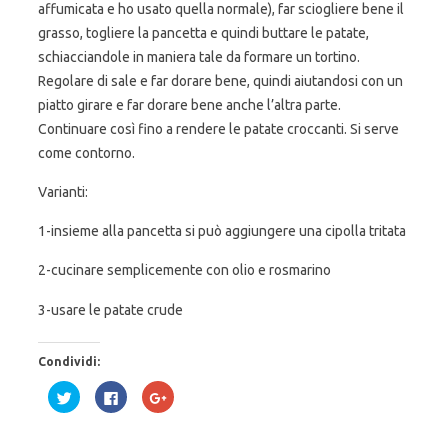
affumicata e ho usato quella normale), far sciogliere bene il
grasso, togliere la pancetta e quindi buttare le patate,
schiacciandole in maniera tale da formare un tortino.
Regolare di sale e far dorare bene, quindi aiutandosi con un
piatto girare e far dorare bene anche l’altra parte.
Continuare così fino a rendere le patate croccanti. Si serve
come contorno.
Varianti:
1-insieme alla pancetta si può aggiungere una cipolla tritata
2-cucinare semplicemente con olio e rosmarino
3-usare le patate crude
Condividi:
F
F
F
a
a
a
i
i
i
c
c
c
l
l
l