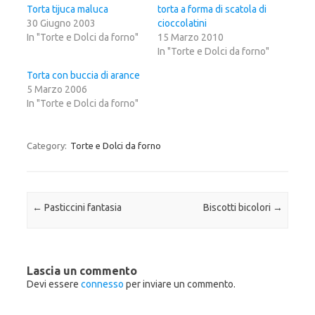
i
r
i
Torta tijuca maluca
torta a forma di scatola di
p
c
p
30 Giugno 2003
e
o
e
cioccolatini
r
n
r
In "Torte e Dolci da forno"
15 Marzo 2010
c
d
c
o
i
o
In "Torte e Dolci da forno"
n
v
n
d
i
d
i
d
i
Torta con buccia di arance
v
e
v
5 Marzo 2006
i
r
i
d
e
d
In "Torte e Dolci da forno"
e
s
e
r
u
r
e
F
e
s
a
s
u
c
u
Category:
Torte e Dolci da forno
T
e
G
w
b
o
i
o
o
t
o
g
t
k
l
e
(
e
r
S
+
Post navigation
←
Pasticcini fantasia
Biscotti bicolori
→
(
i
(
S
a
S
i
p
i
a
r
a
p
e
p
r
i
r
e
n
e
i
u
i
Lascia un commento
n
n
n
Devi essere
connesso
per inviare un commento.
u
a
u
n
n
n
a
u
a
n
o
n