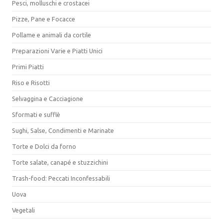
Pesci, molluschi e crostacei
Pizze, Pane e Focacce
Pollame e animali da cortile
Preparazioni Varie e Piatti Unici
Primi Piatti
Riso e Risotti
Selvaggina e Cacciagione
Sformati e sufflè
Sughi, Salse, Condimenti e Marinate
Torte e Dolci da forno
Torte salate, canapé e stuzzichini
Trash-food: Peccati Inconfessabili
Uova
Vegetali