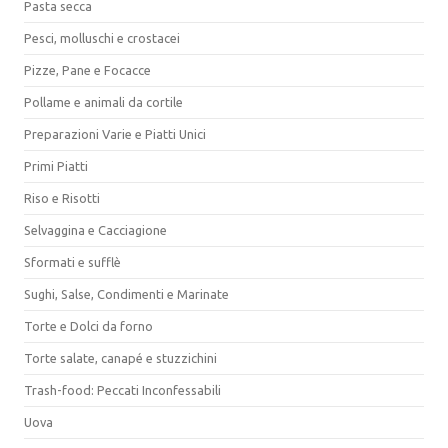
Pasta secca
Pesci, molluschi e crostacei
Pizze, Pane e Focacce
Pollame e animali da cortile
Preparazioni Varie e Piatti Unici
Primi Piatti
Riso e Risotti
Selvaggina e Cacciagione
Sformati e sufflè
Sughi, Salse, Condimenti e Marinate
Torte e Dolci da forno
Torte salate, canapé e stuzzichini
Trash-food: Peccati Inconfessabili
Uova