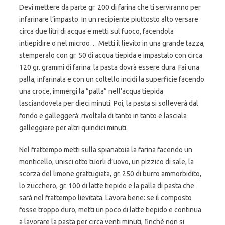
Devi mettere da parte gr. 200 di farina che ti serviranno per
infarinare l’impasto. In un recipiente piuttosto alto versare
circa due litri di acqua e metti sul fuoco, facendola
intiepidire o nel microo… Metti il lievito in una grande tazza,
stemperalo con gr. 50 di acqua tiepida e impastalo con circa
120 gr. grammi di farina: la pasta dovrà essere dura. Fai una
palla, infarinala e con un coltello incidi la superficie facendo
una croce, immergi la “palla” nell’acqua tiepida
lasciandovela per dieci minuti. Poi, la pasta si solleverà dal
fondo e galleggerà: rivoltala di tanto in tanto e lasciala
galleggiare per altri quindici minuti.
Nel frattempo metti sulla spianatoia la farina facendo un
monticello, unisci otto tuorli d’uovo, un pizzico di sale, la
scorza del limone grattugiata, gr. 250 di burro ammorbidito,
lo zucchero, gr. 100 di latte tiepido e la palla di pasta che
sarà nel frattempo lievitata. Lavora bene: se il composto
fosse troppo duro, metti un poco di latte tiepido e continua
a lavorare la pasta per circa venti minuti, finchè non si