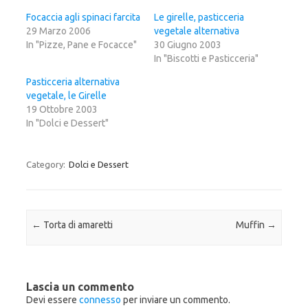
u
e
u
i
r
i
Focaccia agli spinaci farcita
Le girelle, pasticceria
p
c
p
29 Marzo 2006
e
o
e
vegetale alternativa
r
n
r
In "Pizze, Pane e Focacce"
30 Giugno 2003
c
d
c
o
i
o
In "Biscotti e Pasticceria"
n
v
n
d
i
d
i
d
i
Pasticceria alternativa
v
e
v
vegetale, le Girelle
i
r
i
d
e
d
19 Ottobre 2003
e
s
e
r
u
r
In "Dolci e Dessert"
e
F
e
s
a
s
u
c
u
T
e
G
w
b
o
Category:
Dolci e Dessert
i
o
o
t
o
g
t
k
l
e
(
e
r
S
+
(
i
(
S
a
S
Post navigation
←
Torta di amaretti
Muffin
→
i
p
i
a
r
a
p
e
p
r
i
r
e
n
e
i
u
i
n
n
n
Lascia un commento
u
a
u
n
n
n
Devi essere
connesso
per inviare un commento.
a
u
a