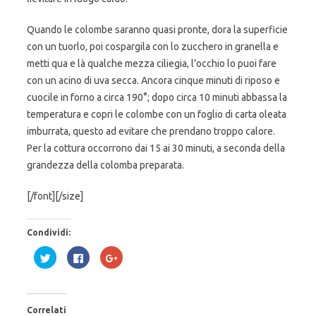
Quando le colombe saranno quasi pronte, dora la superficie
con un tuorlo, poi cospargila con lo zucchero in granella e
metti qua e là qualche mezza ciliegia, l’occhio lo puoi fare
con un acino di uva secca. Ancora cinque minuti di riposo e
cuocile in forno a circa 190°; dopo circa 10 minuti abbassa la
temperatura e copri le colombe con un foglio di carta oleata
imburrata, questo ad evitare che prendano troppo calore.
Per la cottura occorrono dai 15 ai 30 minuti, a seconda della
grandezza della colomba preparata.
[/font][/size]
Condividi:
F
F
F
a
a
a
i
i
i
c
c
c
l
l
l
i
i
i
c
c
c
Correlati
q
p
q