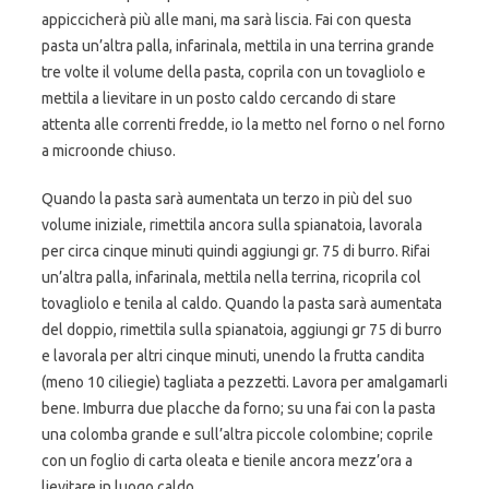
appiccicherà più alle mani, ma sarà liscia. Fai con questa
pasta un’altra palla, infarinala, mettila in una terrina grande
tre volte il volume della pasta, coprila con un tovagliolo e
mettila a lievitare in un posto caldo cercando di stare
attenta alle correnti fredde, io la metto nel forno o nel forno
a microonde chiuso.
Quando la pasta sarà aumentata un terzo in più del suo
volume iniziale, rimettila ancora sulla spianatoia, lavorala
per circa cinque minuti quindi aggiungi gr. 75 di burro. Rifai
un’altra palla, infarinala, mettila nella terrina, ricoprila col
tovagliolo e tenila al caldo. Quando la pasta sarà aumentata
del doppio, rimettila sulla spianatoia, aggiungi gr 75 di burro
e lavorala per altri cinque minuti, unendo la frutta candita
(meno 10 ciliegie) tagliata a pezzetti. Lavora per amalgamarli
bene. Imburra due placche da forno; su una fai con la pasta
una colomba grande e sull’altra piccole colombine; coprile
con un foglio di carta oleata e tienile ancora mezz’ora a
lievitare in luogo caldo.