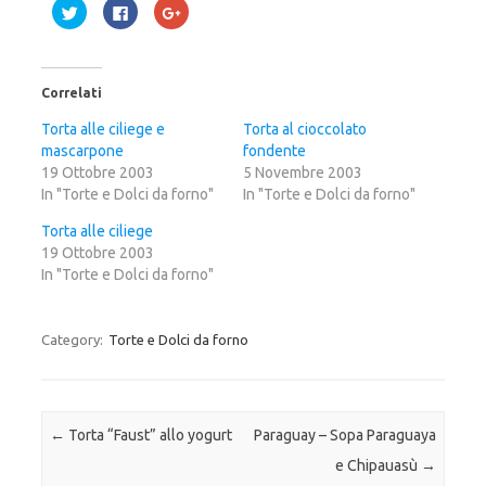
F
F
F
a
a
a
i
i
i
c
c
c
l
l
l
i
i
i
c
c
c
Correlati
q
p
q
u
e
u
i
r
i
Torta alle ciliege e
Torta al cioccolato
p
c
p
mascarpone
e
o
e
fondente
r
n
r
19 Ottobre 2003
5 Novembre 2003
c
d
c
o
i
o
In "Torte e Dolci da forno"
In "Torte e Dolci da forno"
n
v
n
d
i
d
i
d
i
Torta alle ciliege
v
e
v
19 Ottobre 2003
i
r
i
d
e
d
In "Torte e Dolci da forno"
e
s
e
r
u
r
e
F
e
s
a
s
u
c
u
Category:
Torte e Dolci da forno
T
e
G
w
b
o
i
o
o
t
o
g
t
k
l
e
(
e
r
S
+
Post navigation
←
Torta “Faust” allo yogurt
Paraguay – Sopa Paraguaya
(
i
(
S
a
S
i
p
i
e Chipauasù
→
a
r
a