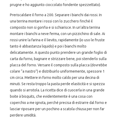
prugne e ho aggiunto cioccolato fondente spezzettato).
Preriscaldare il forno a 200. Separare i bianchi dai rossi. In
una terrina montare i rossi con lo zucchero finché il
composto non si gonfia e si schiarisce. In un’altra terrina
montare i bianchi a neve ferma, con un pizzichino di sale. Ai
rossi unire la farina e il lievito, rapidamente (io uso le fruste
tanto è abbastanza liquido) e poi i bianchi molto
delicatamente. A questo punto prendere un grande foglio di
carta da forno, bagnare e strizzare bene, poi stenderlo sulla
placca del forno. Versare il composto sulla placca (dovrebbe
colare “a nastro”) e distribuirlo uniformemente, spessore 1
cm circa. Mettere in forno molto caldo per una decina di
minuti. Se resta troppo la pasta perde elasticità e si spezza
quando si arrotola. La ricetta dice di cuocerla in una grande
boite à bisquits, che evidentemente è una cosa con
coperchio a me ignota, perché precisa di estrarre dal forno e
lasciar riposare per un pochino a scatola chiusa per non far
perdere umidità.