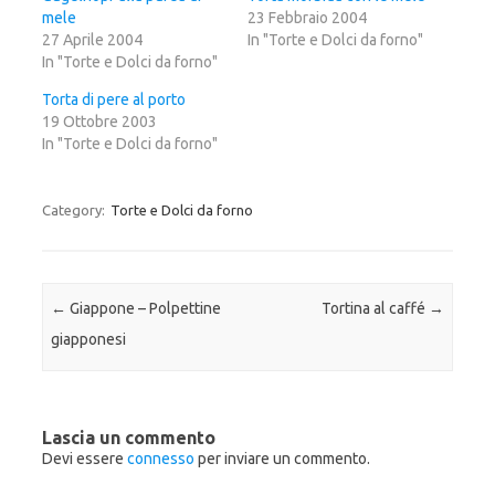
p
c
p
mele
e
o
e
23 Febbraio 2004
r
n
r
27 Aprile 2004
In "Torte e Dolci da forno"
c
d
c
o
i
o
In "Torte e Dolci da forno"
n
v
n
d
i
d
i
d
i
Torta di pere al porto
v
e
v
19 Ottobre 2003
i
r
i
d
e
d
In "Torte e Dolci da forno"
e
s
e
r
u
r
e
F
e
s
a
s
u
c
u
Category:
Torte e Dolci da forno
T
e
G
w
b
o
i
o
o
t
o
g
t
k
l
e
(
e
r
S
+
Post navigation
←
Giappone – Polpettine
Tortina al caffé
→
(
i
(
S
a
S
i
p
i
giapponesi
a
r
a
p
e
p
r
i
r
e
n
e
i
u
i
n
n
n
u
a
u
Lascia un commento
n
n
n
a
u
a
Devi essere
connesso
per inviare un commento.
n
o
n
u
v
u