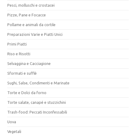
Pesci, molluschi e crostacei
Pizze, Pane e Focacce
Pollame e animali da cortile
Preparazioni Varie e Piatti Unici
Primi Piatti
Riso e Risotti
Selvaggina e Cacciagione
Sformati e sufflè
Sughi, Salse, Condimenti e Marinate
Torte e Dolci da forno
Torte salate, canapé e stuzzichini
Trash-food: Peccati Inconfessabili
Uova
Vegetali