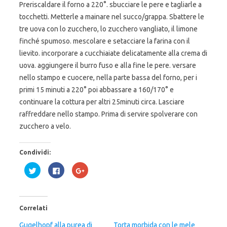
Preriscaldare il forno a 220°. sbucciare le pere e tagliarle a
tocchetti. Metterle a mainare nel succo/grappa. Sbattere le
tre uova con lo zucchero, lo zucchero vangliato, il limone
finché spumoso. mescolare e setacciare la farina con il
lievito. incorporare a cucchiaiate delicatamente alla crema di
uova. aggiungere il burro fuso e alla fine le pere. versare
nello stampo e cuocere, nella parte bassa del forno, per i
primi 15 minuti a 220° poi abbassare a 160/170° e
continuare la cottura per altri 25minuti circa. Lasciare
raffreddare nello stampo. Prima di servire spolverare con
zucchero a velo.
Condividi:
F
F
F
a
a
a
i
i
i
c
c
c
l
l
l
i
i
i
c
c
c
Correlati
q
p
q
u
e
u
i
r
i
Gugelhopf alla purea di
Torta morbida con le mele