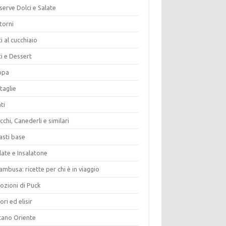
erve Dolci e Salate
torni
i al cucchiaio
i e Dessert
opa
taglie
ti
chi, Canederli e similari
asti base
late e Insalatone
ambusa: ricette per chi è in viaggio
ozioni di Puck
ori ed elisir
tano Oriente