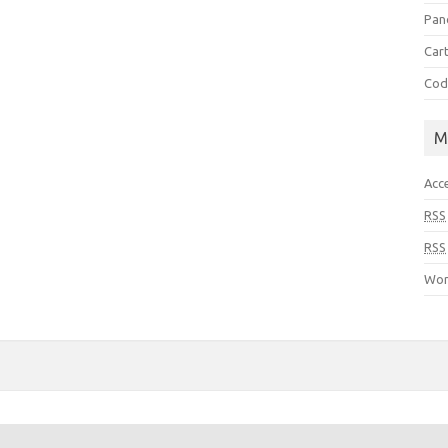
Pan
Cart
Cod
M
Acc
RSS
RSS
Wor