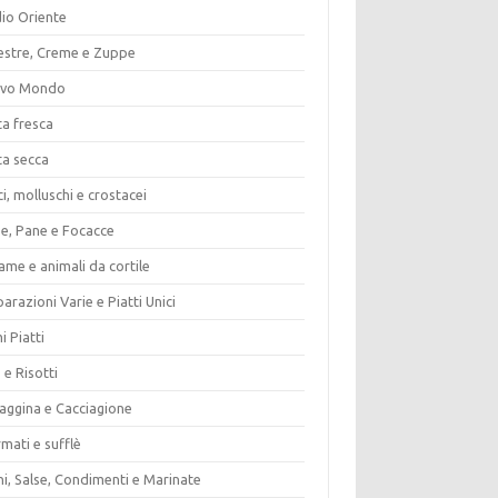
io Oriente
estre, Creme e Zuppe
vo Mondo
ta fresca
ta secca
i, molluschi e crostacei
ze, Pane e Focacce
ame e animali da cortile
arazioni Varie e Piatti Unici
i Piatti
 e Risotti
vaggina e Cacciagione
mati e sufflè
i, Salse, Condimenti e Marinate