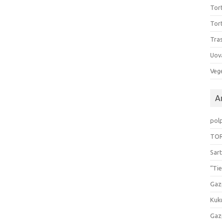
Tort
Tort
Tras
Uov
Vege
Ar
pol
TOR
Sart
“Tie
Gaz
Kuk
Gaz