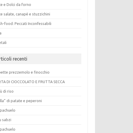
e e Dolci da forno
e salate, canapé e stuzzichini
h-food: Peccati Inconfessabili
a
tali
ticoli recenti
pette prezzemolo e finocchio
TA DI CIOCCOLATO E FRUTTA SECCA
ù di riso
lla” di patate e peperoni
pachuelo
u sabzi
pachuelo