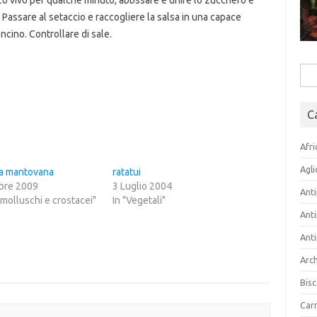
fuoco vivo per qualche minuto, abbssare e unire lo zucchero e
 Passare al setaccio e raccogliere la salsa in una capace
oncino. Controllare di sale.
Rice
per:
C
Afri
Agli
la mantovana
ratatui
bre 2009
3 Luglio 2004
Anti
, molluschi e crostacei"
In "Vegetali"
Anti
Anti
Arch
Bisc
Carn