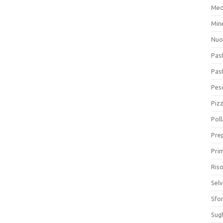
Med
Min
Nuo
Pas
Pas
Pesc
Piz
Poll
Prep
Prim
Riso
Sel
Sfor
Sugh