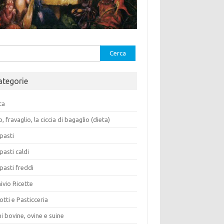
rca
ategorie
ca
o, fravaglio, la ciccia di bagaglio (dieta)
pasti
pasti caldi
pasti freddi
ivio Ricette
otti e Pasticceria
i bovine, ovine e suine