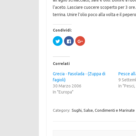
all’aglio schiacciato, sale e olio. Bollire a 
l’aceto. Lasciare cuocere scoperto per 3 ore.
terrina. Unire l’olio poco alla volta e il peper
Condividi:
F
F
F
a
a
a
i
i
i
c
c
c
l
l
l
i
i
i
c
c
c
Correlati
q
p
q
u
e
u
i
r
i
Grecia - Fasolada - (Zuppa di
Pesce al
p
c
p
fagioli)
e
o
e
9 Settem
r
n
r
30 Marzo 2006
In "Pesci
c
d
c
o
i
o
In "Europa"
n
v
n
d
i
d
i
d
i
v
e
v
i
r
i
Category:
Sughi, Salse, Condimenti e Marinate
d
e
d
e
s
e
r
u
r
e
F
e
s
a
s
u
c
u
T
e
G