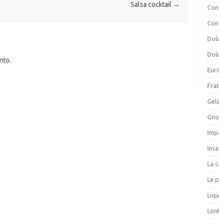
Salsa cocktail
→
Cons
Con
Dolc
Dolc
nto.
Eur
Frat
Gela
Gnoc
Imp
Insa
La c
Le p
Liqu
Lon