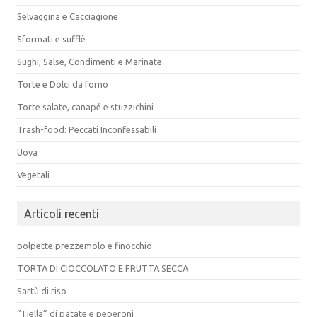
Selvaggina e Cacciagione
Sformati e sufflè
Sughi, Salse, Condimenti e Marinate
Torte e Dolci da forno
Torte salate, canapé e stuzzichini
Trash-food: Peccati Inconfessabili
Uova
Vegetali
Articoli recenti
polpette prezzemolo e finocchio
TORTA DI CIOCCOLATO E FRUTTA SECCA
Sartù di riso
“Tiella” di patate e peperoni