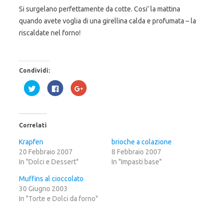
Si surgelano perfettamente da cotte. Cosi’ la mattina
quando avete voglia di una girellina calda e profumata – la
riscaldate nel forno!
Condividi:
F
F
F
a
a
a
i
i
i
c
c
c
l
l
l
i
i
i
c
c
c
Correlati
q
p
q
u
e
u
i
r
i
Krapfen
brioche a colazione
p
c
p
20 Febbraio 2007
e
o
e
8 Febbraio 2007
r
n
r
In "Dolci e Dessert"
In "Impasti base"
c
d
c
o
i
o
n
v
n
Muffins al cioccolato
d
i
d
i
d
i
30 Giugno 2003
v
e
v
In "Torte e Dolci da forno"
i
r
i
d
e
d
e
s
e
r
u
r