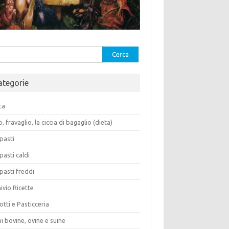
rca
ategorie
ca
o, fravaglio, la ciccia di bagaglio (dieta)
pasti
pasti caldi
pasti freddi
ivio Ricette
otti e Pasticceria
i bovine, ovine e suine