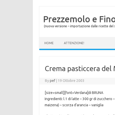
Prezzemolo e Fin
(nuova versione – importazione dalle ricette del s
Skip to content
HOME
ATTENZIONE!
Crema pasticcera del 
By
pef
|
19 Ottobre 2003
[size=small][font=Verdana]di BRUNA
Ingredienti: l.1 di latte – 300 gr di zucchero –
maizena) – scorza d’arancia – vaniglia