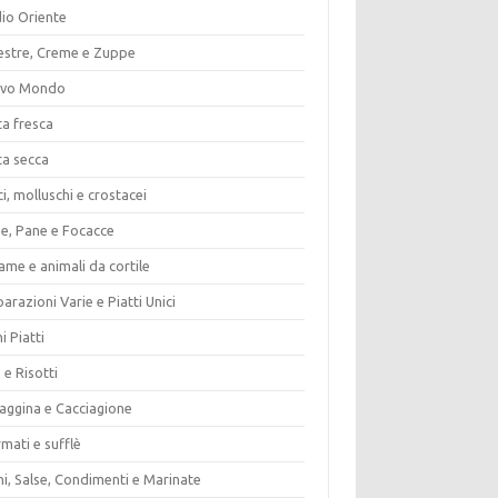
io Oriente
estre, Creme e Zuppe
vo Mondo
ta fresca
ta secca
i, molluschi e crostacei
ze, Pane e Focacce
ame e animali da cortile
arazioni Varie e Piatti Unici
i Piatti
 e Risotti
vaggina e Cacciagione
mati e sufflè
i, Salse, Condimenti e Marinate