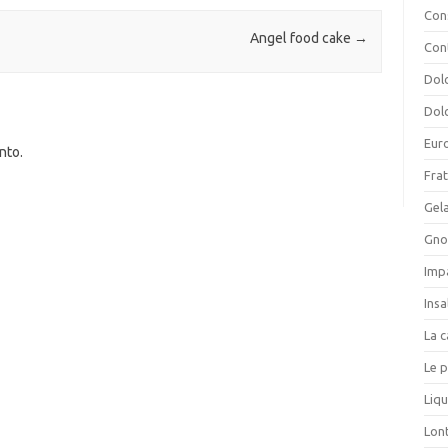
Cons
Angel food cake
→
Con
Dolc
Dolc
Eur
nto.
Frat
Gela
Gnoc
Imp
Insa
La c
Le p
Liqu
Lon