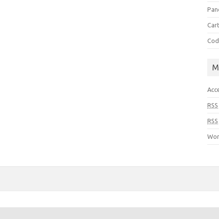
Pan
Cart
Cod
M
Acc
RSS
RSS
Wor