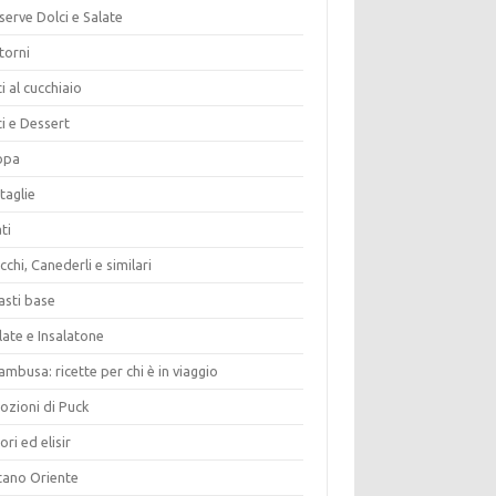
erve Dolci e Salate
torni
i al cucchiaio
i e Dessert
opa
taglie
ti
chi, Canederli e similari
asti base
late e Insalatone
ambusa: ricette per chi è in viaggio
ozioni di Puck
ori ed elisir
tano Oriente