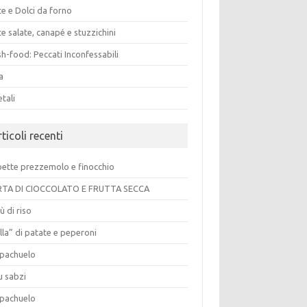
e e Dolci da forno
e salate, canapé e stuzzichini
h-food: Peccati Inconfessabili
a
tali
ticoli recenti
pette prezzemolo e finocchio
TA DI CIOCCOLATO E FRUTTA SECCA
ù di riso
lla” di patate e peperoni
pachuelo
u sabzi
pachuelo