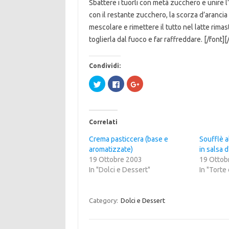
Sbattere i tuorli con metà zucchero e unire l’
con il restante zucchero, la scorza d’arancia
mescolare e rimettere il tutto nel latte rima
toglierla dal fuoco e far raffreddare. [/font][
Condividi:
F
F
F
a
a
a
i
i
i
c
c
c
l
l
l
i
i
i
c
c
c
Correlati
q
p
q
u
e
u
i
r
i
Crema pasticcera (base e
Soufflè a
p
c
p
aromatizzate)
e
o
e
in salsa 
r
n
r
19 Ottobre 2003
19 Ottob
c
d
c
o
i
o
In "Dolci e Dessert"
In "Torte
n
v
n
d
i
d
i
d
i
v
e
v
i
r
i
Category:
Dolci e Dessert
d
e
d
e
s
e
r
u
r
e
F
e