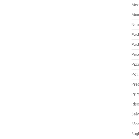
Med
Min
Nuo
Pas
Pas
Pesc
Piz
Poll
Prep
Prim
Riso
Sel
Sfor
Sugh