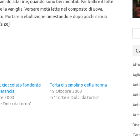
amido alla fine, quando sono ben montati. Far bollire il latte
 e la vaniglia. Versare metà latte nel composto di uova,
sto. Portare a ebollizione rimestando e dopo pochi minuti
/size]
Rice
per:
C
Afri
Agli
l cioccolato fondente
Torta di semolino della nonna
Anti
d'arancia
19 Ottobre 2003
Anti
re 2003
In "Torte e Dolci da forno"
 e Dolci da forno"
Anti
Arch
Bisc
Carn