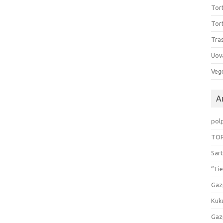
Tort
Tort
Tras
Uov
Vege
Ar
pol
TOR
Sart
“Tie
Gaz
Kuk
Gaz