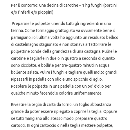
Per il contorno: una decina di carotine – 1 hg funghi (porcini
e/o finferli e/o pioppini)
Preparare le polpette unendo tutti gli ingredienti in una
terrina. Come formaggio grattugiato va ovviamente bene il
parmigiano, io l’ultima volta ho aggiunto un residuato bellico
di castelmagno stagionato e non stonava affatto! Fare le
polpettine tonde della grandezza di una castagna. Pulire le
carotine e tagliarle in due o in quattro a seconda di quanto
sono cicciotte, e bollirle per tre-quattro minuti in acqua
bollente salata. Pulire i funghi e tagliare quelli molto grandi.
Ripassarli in padella con olio e uno spicchio di aglio.
Rosolare le polpette in una padella con un po’ d’olio per
qualche minuto facendole colorire uniformemente.
Rivestire la teglia di carta da forno, un foglio abbastanza
grande da poter essere ripiegato a coprire la teglia. Oppure
se tutti mangiano allo stesso modo, preparare quattro
cartocci. In ogni cartoccio o nella teglia mettere polpette,