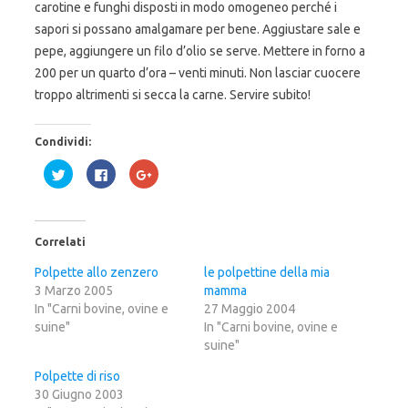
carotine e funghi disposti in modo omogeneo perché i
sapori si possano amalgamare per bene. Aggiustare sale e
pepe, aggiungere un filo d’olio se serve. Mettere in forno a
200 per un quarto d’ora – venti minuti. Non lasciar cuocere
troppo altrimenti si secca la carne. Servire subito!
Condividi:
F
F
F
a
a
a
i
i
i
c
c
c
l
l
l
i
i
i
c
c
c
Correlati
q
p
q
u
e
u
i
r
i
Polpette allo zenzero
le polpettine della mia
p
c
p
3 Marzo 2005
e
o
e
mamma
r
n
r
In "Carni bovine, ovine e
27 Maggio 2004
c
d
c
o
i
o
suine"
In "Carni bovine, ovine e
n
v
n
d
i
d
suine"
i
d
i
v
e
v
Polpette di riso
i
r
i
d
e
d
30 Giugno 2003
e
s
e